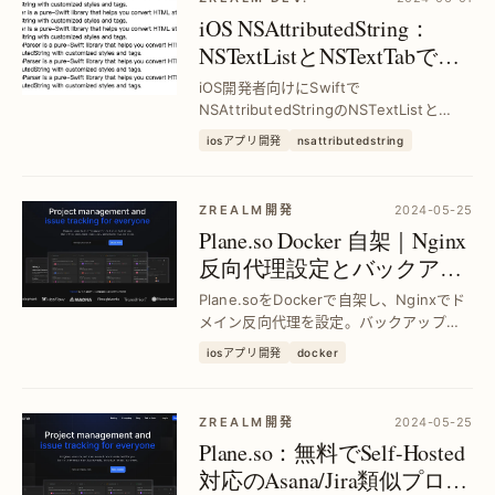
iOS NSAttributedString：
NSTextListとNSTextTabでリ
スト縮排を実現｜Swiftで
iOS開発者向けにSwiftで
HTML風OL/UL/LI対応
NSAttributedStringのNSTextListと
NSTextTabを使い、HTMLリストの
iosアプリ開発
nsattributedstring
OL/UL/LIのような縮排を簡単実装。面倒
な手動調整不要で見やすいリスト表示が
可能に。
ZREALM開発
2024-05-25
Plane.so Docker 自架｜Nginx
反向代理設定とバックアッ
プ手順まとめ
Plane.soをDockerで自架し、Nginxでド
メイン反向代理を設定。バックアップと
復元の具体的手順で安定運用を実現し、
iosアプリ開発
docker
トラブルを未然に防ぎます。
ZREALM開発
2024-05-25
Plane.so：無料でSelf-Hosted
対応のAsana/Jira類似プロジ