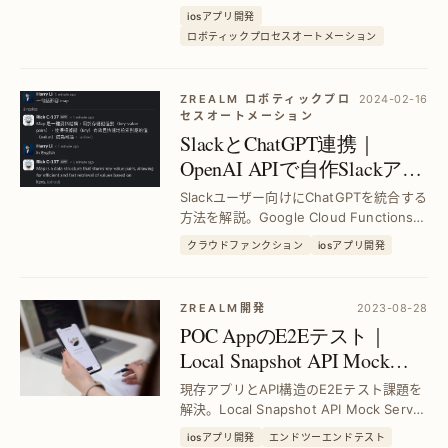
報告を自動化。手作業のミスを削減し、
iosアプリ開発
業務効率を大幅に改善する方法を解説し
ロボティックプロセスオートメーション
ます。
ZREALM ロボティックプロ
2024-02-16
セスオートメーション
SlackとChatGPT連携｜
OpenAI APIで自作Slackアプ
リをPythonとGoogle Cloud
Slackユーザー向けにChatGPTを統合する
Functionsで実装
方法を解説。Google Cloud Functionsと
Pythonを使い、API連携を自作し業務効
クラウドファンクション
iosアプリ開発
率化を実現。初心者でも手順通りに進め
れば即活用可能。
ZREALM開発
2023-08-28
POC AppのE2Eテスト｜
Local Snapshot API Mock
Serverで既存APIを効率検証
現存アプリとAPI構造のE2Eテスト課題を
解決。Local Snapshot API Mock Server
を活用し、テスト環境構築と動作検証を
iosアプリ開発
エンドツーエンドテスト