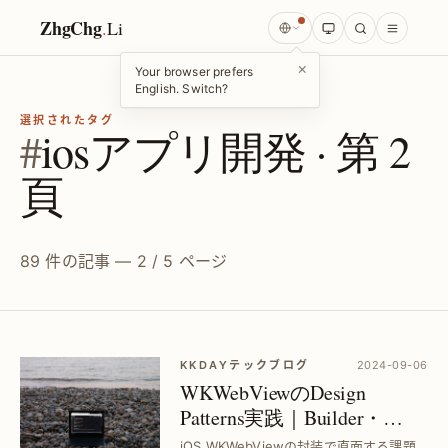
ZhgChg
.
Li
×
Your browser prefers
English. Switch?
選択されたタグ
#
iosアプリ開発 · 第 2
頁
89 件の記事 — 2 / 5 ページ
KKDAYテックブログ
2024-09-06
WKWebViewのDesign
Patterns実践｜Builder・
Strategy・Chain of
iOS WKWebViewの封装で直面する課題