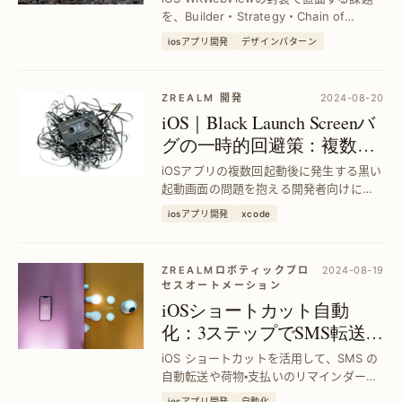
Responsibilityで効率開発
を、Builder・Strategy・Chain of
ResponsibilityのDesign Patternsで解
iosアプリ開発
デザインパターン
決。コードの保守性と拡張性を向上させ
る具体的実装例を紹介します。
ZREALM 開発
2024-08-20
iOS｜Black Launch Screenバ
グの一時的回避策：複数起
動後の問題を即解決
iOSアプリの複数回起動後に発生する黒い
起動画面の問題を抱える開発者向けに、
XCodeでのビルド＆実行時の黒画面を一
iosアプリ開発
xcode
時的に回避する具体的な手法を紹介し、
スムーズなデバッグ環境を実現します。
ZREALMロボティックプロ
2024-08-19
セスオートメーション
iOSショートカット自動
化：3ステップでSMS転送＆
ToDoリマインダーを実現｜
iOS ショートカットを活用して、SMS の
生活効率を向上
自動転送や荷物・支払いのリマインダーを
手軽に設定する方法を紹介。日常の通知
iosアプリ開発
自動化