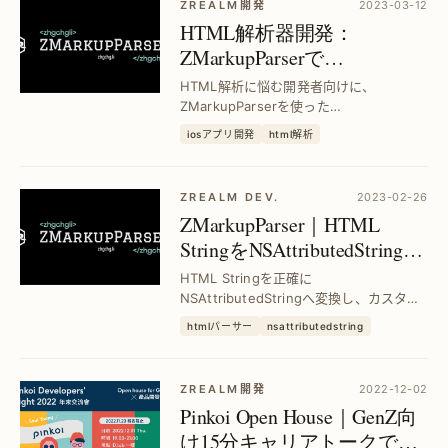
ZREALM開発
2023-03-12
HTML解析器開発：
ZMarkupParserで
NSAttributedStringへの高速
HTML解析に悩む開発者向けに、
変換｜手作りレンダリング
ZMarkupParserを使った
NSAttributedString変換の手法を解説。
エンジンの実践
iosアプリ開発
html解析
手作りレンダリングエンジンで高速かつ
正確な描画を実現し、開発効率と表示品
質を大幅に向上させます。
ZREALM DEV.
2023-02-26
ZMarkupParser｜HTML
StringをNSAttributedStringに
高速変換するツール—スタ
HTML Stringを正確に
イル設定対応
NSAttributedStringへ変換し、カスタム
キーのスタイル設定も簡単に実装。iOS開
htmlパーサー
nsattributedstring
発者向けに変換効率を向上させ、UI表現
力を強化します。
ZREALM開発
2022-12-02
Pinkoi Open House｜GenZ向
け15分キャリアトークで未