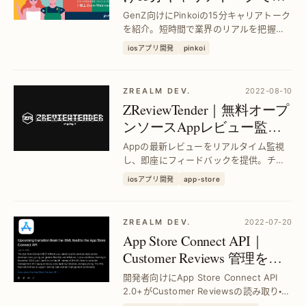
来を切り拓く
GenZ向けにPinkoiの15分キャリアトーク
を紹介。短時間で業界のリアルを把握
し、キャリア選択の不安を解消。効率的
iosアプリ開発
pinkoi
に将来設計ができる内容です。
ZREALM DEV.
2022-08-10
ZReviewTender｜無料オープ
ンソースAppレビュー監視
ロボットで評価を即時把握
Appの最新レビューをリアルタイム監視
し、即座にフィードバックを提供。チー
ムの連携強化とユーザー満足度向上を実
iosアプリ開発
app-store
現する無料ツールです。
ZREALM DEV.
2022-07-20
App Store Connect API｜
Customer Reviews 管理を強
化：In-app purchases・
開発者向けにApp Store Connect API
Subscriptionsも対応
2.0+がCustomer Reviewsの読み取り・管
理を実現。In-app purchasesや