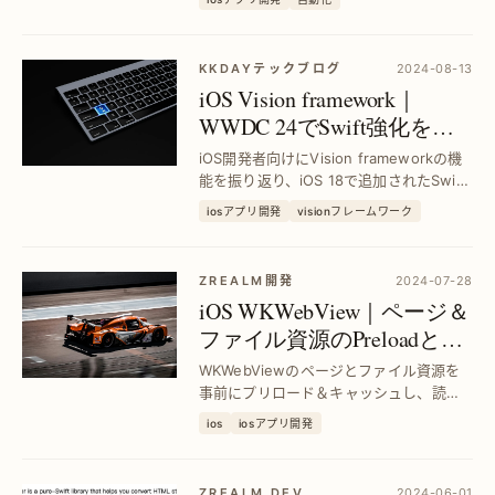
管理を自動化して、手間を減らし大切な
用件を逃さないようにしましょう。
KKDAYテックブログ
2024-08-13
iOS Vision framework｜
WWDC 24でSwift強化を解
説—Vision framework最新機
iOS開発者向けにVision frameworkの機
能を徹底レビュー
能を振り返り、iOS 18で追加されたSwift
APIを実際に試して効率的な画像認識を実
iosアプリ開発
visionフレームワーク
現する方法を紹介します。
ZREALM開発
2024-07-28
iOS WKWebView｜ページ＆
ファイル資源のPreloadと
Cache活用で高速表示を実現
WKWebViewのページとファイル資源を
事前にプリロード＆キャッシュし、読み
込み遅延を解消。高速表示でユーザー体
ios
iosアプリ開発
験を大幅改善する手法を詳解します。
ZREALM DEV.
2024-06-01