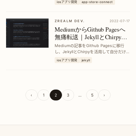
iosアプリ開発
app-store-connect
Subscriptionsも統合し、レビュー対応の
効率化と収益最大化をサポート...
ZREALM DEV.
2022-07-17
MediumからGithub Pagesへ
無痛転送｜JekyllとChirpyで
簡単サイト構築
Mediumの記事をGithub Pagesに移行
し、JekyllとChirpyを活用して自分だけの
高速＆安定したブログを実現。面倒な設
iosアプリ開発
jekyll
定不要でコンテンツ管理がスムーズに進
みます。
‹
1
2
3
…
5
›