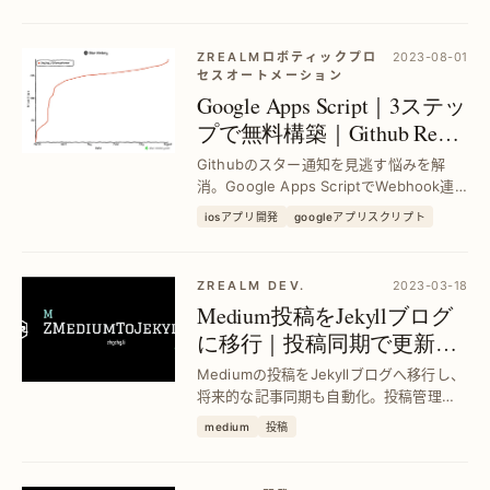
迅速化、品質向上を実現します。
ZREALMロボティックプロ
2023-08-01
セスオートメーション
Google Apps Script｜3ステッ
プで無料構築｜Github Repo
Star通知をLine連携で実現
Githubのスター通知を見逃す悩みを解
消。Google Apps ScriptでWebhook連
携し、スター情報をLineに即時転送。設
iosアプリ開発
googleアプリスクリプト
定は3ステップで完了し、無料で運用可能
です。
ZREALM DEV.
2023-03-18
Medium投稿をJekyllブログ
に移行｜投稿同期で更新も
簡単管理
Mediumの投稿をJekyllブログへ移行し、
将来的な記事同期も自動化。投稿管理の
手間を減らし、ブログ更新を効率化した
medium
投稿
い方に最適な解決策です。