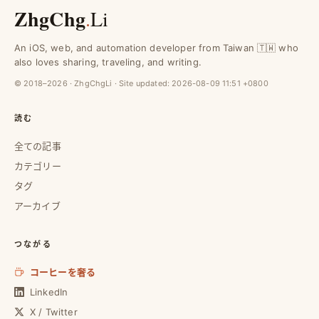
ZhgChg
.
Li
An iOS, web, and automation developer from Taiwan 🇹🇼 who
also loves sharing, traveling, and writing.
© 2018–2026 · ZhgChgLi · Site updated:
2026-08-09 11:51 +0800
読む
全ての記事
カテゴリー
タグ
アーカイブ
つながる
コーヒーを奢る
LinkedIn
X / Twitter