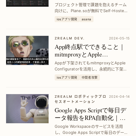
ェクト管理ツール｜効率的
プロジェクト管理で課題を抱えるチーム
なScrum運用を実現
向けに、Plane.soが無料でSelf-Hosted
可能なAsana/Jira代替ツールを提供。
iosアプリ開発
asana
Scrumフローと連携し作業効率を最大化
し、透明性と進捗管理を強化します。
ZREALM DEV.
2024-05-15
App終点駅でできること｜
mitmproxyとApple
Configuratorで下架前の状態
Appが下架されてもmitmproxyとApple
を永久保存
Configuratorを活用し、永続的に下架前
の状態を保持。開発者や利用者のニーズ
iosアプリ開発
中間者攻撃
に応え、貴重なApp資産を守る具体的手
法を解説。
ZREALM ロボティックプロ
2024-04-14
セスオートメーション
Google Apps Scriptで毎日デ
ータ報告をRPA自動化｜効
率化と正確性向上の秘訣
Google Workspaceのサービスを活用
し、Google Apps Scriptで毎日のデータ