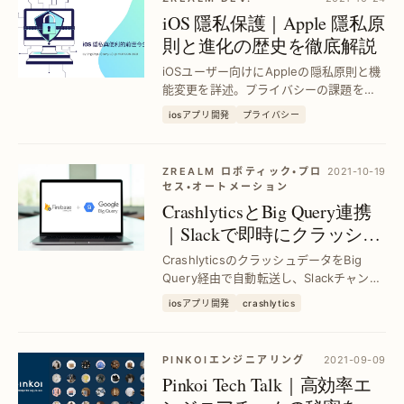
iOS 隱私保護｜Apple 隱私原
則と進化の歴史を徹底解説
iOSユーザー向けにAppleの隠私原則と機
能変更を詳述。プライバシーの課題を解
決し、便利な機能を維持する進化過程を
iosアプリ開発
プライバシー
理解して安心利用を実現。
ZREALM ロボティック・プロ
2021-10-19
セス・オートメーション
CrashlyticsとBig Query連携
｜Slackで即時にクラッシュ
追跡を実現
CrashlyticsのクラッシュデータをBig
Query経由で自動転送し、Slackチャンネ
ルでリアルタイムに共有。開発者のクラ
iosアプリ開発
crashlytics
ッシュ対応時間を大幅短縮し、効率的な
問題解決をサポートします。
PINKOIエンジニアリング
2021-09-09
Pinkoi Tech Talk｜高効率エ