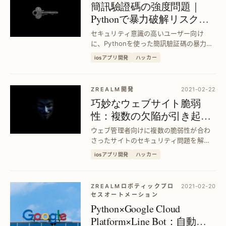
簡訊驗證碼の強度問題｜
Pythonで暴力破解リスクを
解明
セキュリティ意識の高いユーザー向け
に、Pythonを使った簡訊驗証碼の暴力破
解事例を紹介し、その脆弱性を明確化。
iosアプリ開発
ハッカー
対策の重要性と安全性向上の具体策を示
します。
ZREALM開発
2021-02-22
巧妙なウェブサイト脆弱
性：複数の欠陥が引き起こ
すセキュリティリスクの詳
ウェブ管理者向けに複数の脆弱性が合わ
細解析
さったサイトのセキュリティ問題を解
説。問題点の特定から対策まで具体的に
iosアプリ開発
ハッカー
示し、安全性向上を実現します。
ZREALMロボティックプロ
2021-02-20
セスオートメーション
Python×Google Cloud
Platform×Line Bot：自動化