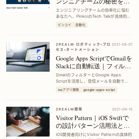
ンジニアチームの秘密を徹
底解説
エンジニアリングチームの効率化に悩む
あなたへ、PinkoiのTech Talkが具体的な
方法と成功事例を紹介。チーム生産性を
ピンコイ
自動化
大幅に向上させるテクニックを学べま
す。
ZREALM ロボティック・プロ
2021-08-07
セス・オートメーション
Google Apps ScriptでGmailを
Slackに自動転送｜フィルタ
ー連携で効率化
GmailのフィルターとGoogle Apps
Scriptを活用し、受信メールを自動で
Slackチャンネルにカスタマイズ転送。手
iosアプリ開発
google-apps-script
動作業を削減し、情報共有を即時化する
方法を解説。
ZREALM開発
2021-06-15
Visitor Pattern｜iOS Swiftで
の設計パターン活用法と実
践例
iOS開発者向けにVisitor Patternの具体的