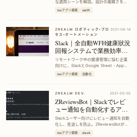
な適用シーンを解説。設計の複雑さを軽
減し、コードの拡張性を向上させる実践
iosアプリ開発
swift
的な手法を紹介します。
ZREALM ロボティック・プロ
2021-06-14
セス・オートメーション
Slack｜全自動WFH健康狀況
回報システムで業務効率化
｜Google Sheet×App Script連
リモートワーク中の健康管理に悩む企業
携
向けに、SlackとGoogle Sheet、App
Scriptを活用した自動化システムを構築。
iosアプリ開発
自動化
手動入力の手間削減と正確な健康データ
収集を実現し、業務効率を大幅に向上さ
せます。
ZREALM DEV.
2021-05-05
ZReviewsBot｜Slackでレビ
ュー通知を自動化するアプ
リ｜効率的なフィードバッ
Slackユーザー向けにレビュー通知を自動
ク管理
化し、見逃しを防止。ZReviewsBotがリ
アルタイムでレビュー情報を配信し、迅
iosアプリ開発
slack
速な対応を可能にします。業務効率化と