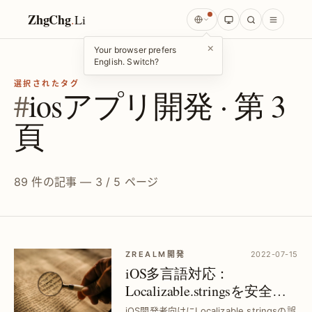
ZhgChg
.
Li
×
Your browser prefers
English. Switch?
選択されたタグ
#
iosアプリ開発 · 第 3
頁
89 件の記事 — 3 / 5 ページ
ZREALM開発
2022-07-15
iOS多言語対応：
Localizable.stringsを安全に
管理する最適策｜文字列破
iOS開発者向けにLocalizable.stringsの誤