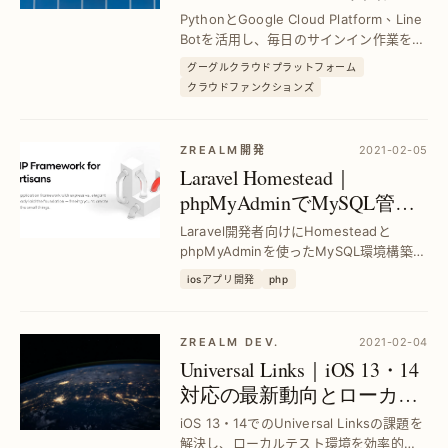
例行任務で作業効率アップ
PythonとGoogle Cloud Platform、Line
｜毎日自動サインインスク
Botを活用し、毎日のサインイン作業を自
動化。手動作業の負担を減らし、効率的
リプト実装法
グーグルクラウドプラットフォーム
に報酬獲得を実現する具体的手順を解説
クラウドファンクションズ
します。
ZREALM開発
2021-02-05
Laravel Homestead｜
phpMyAdminでMySQL管理
を簡単構築 — 開発環境を0
Laravel開発者向けにHomesteadと
からセットアップ
phpMyAdminを使ったMySQL環境構築法
を解説。GUI操作でデータベース管理が効
iosアプリ開発
php
率化し、開発スピードを大幅アップしま
す。
ZREALM DEV.
2021-02-04
Universal Links｜iOS 13・14
対応の最新動向とローカル
テスト環境構築法
iOS 13・14でのUniversal Linksの課題を
解決し、ローカルテスト環境を効率的に