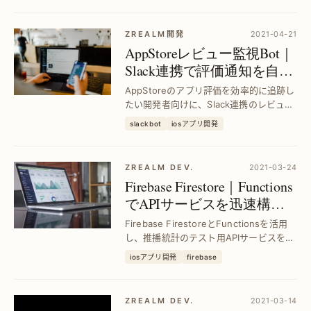
顧客満足度向上を実現。
ZREALM開発
2021-04-21
AppStoreレビュー監視Bot｜
Slack連携で評価通知を自動
化
AppStoreのアプリ評価を効率的に追跡し
たい開発者向けに、Slack連携のレビュー
通知Botで評価変動を即時把握。手動確認
slackbot
iosアプリ開発
の手間を削減し、ユーザー声を迅速に活
用可能。
ZREALM DEV.
2021-03-24
Firebase Firestore｜Functions
でAPIサービスを迅速構
築：テスト環境を即セット
Firebase FirestoreとFunctionsを活用
アップ
し、推播統計のテスト用APIサービスを即
時構築。開発者が直面する複雑な連携問
iosアプリ開発
firebase
題を解決し、効率的な検証環境を実現し
ます。
ZREALM DEV.
2021-03-14