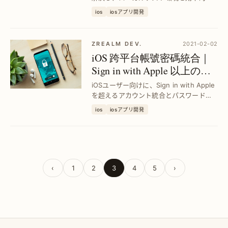
構築する方法を紹介。開発者が直面する
ios
iosアプリ開発
リンク開閉問題を改善し、スムーズなユ
ーザー体験を実現します。
ZREALM DEV.
2021-02-02
iOS 跨平台帳號密碼統合｜
Sign in with Apple 以上のロ
グイン強化法
iOSユーザー向けに、Sign in with Apple
を超えるアカウント統合とパスワード管
理でログイン体験を劇的に向上。複数プ
ios
iosアプリ開発
ラットフォームをシームレスに連携し、
手間なく安全にアクセス可能にします。
‹
1
2
3
4
5
›