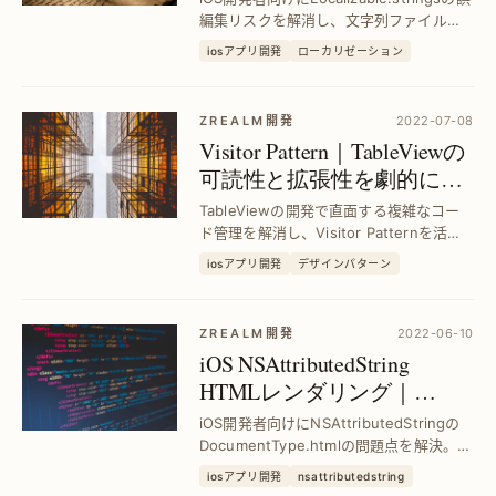
損を防ぐ方法
編集リスクを解消し、文字列ファイルの
安全性を確保する具体的な対策を紹介。
iosアプリ開発
ローカリゼーション
多言語対応の品質向上と作業効率アップ
を実現します。
ZREALM開発
2022-07-08
Visitor Pattern｜TableViewの
可読性と拡張性を劇的に向
上させる方法
TableViewの開発で直面する複雑なコー
ド管理を解消し、Visitor Patternを活用
して可読性と拡張性を大幅に改善。効率
iosアプリ開発
デザインパターン
的な設計で保守性を高める具体的な手法
を紹介します。
ZREALM開発
2022-06-10
iOS NSAttributedString
HTMLレンダリング｜
DocumentType.htmlの代替技
iOS開発者向けにNSAttributedStringの
術を解説
DocumentType.htmlの問題点を解決。
HTMLレンダリングの代替手法で表示品
iosアプリ開発
nsattributedstring
質とパフォーマンスを向上させる具体的