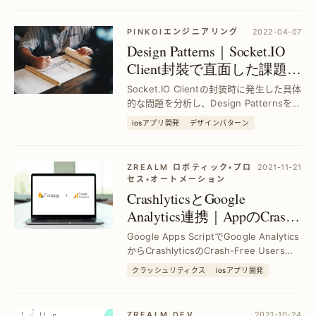
な方法を紹介します。
PINKOIエンジニアリング
2022-04-07
Design Patterns｜Socket.IO
Client封裝で直面した課題と
実践的解決策
Socket.IO Clientの封装時に発生した具体
的な問題を分析し、Design Patternsを活
用して効率的に解決。開発者が直面する
iosアプリ開発
デザインパターン
課題をパターン適用で克服し、堅牢なコ
ード設計を実現する方法を詳述。
ZREALM ロボティック・プロ
2021-11-21
セス・オートメーション
CrashlyticsとGoogle
Analytics連携｜AppのCrash-
Free Users率を自動取得する
Google Apps ScriptでGoogle Analytics
方法
からCrashlyticsのCrash-Free Users率
を自動取得し、Google Sheetsに即時反
クラッシュリティクス
iosアプリ開発
映。手動作業を削減し、リアルタイムで
安定性を把握可能です。
ZREALM DEV.
2021-10-24