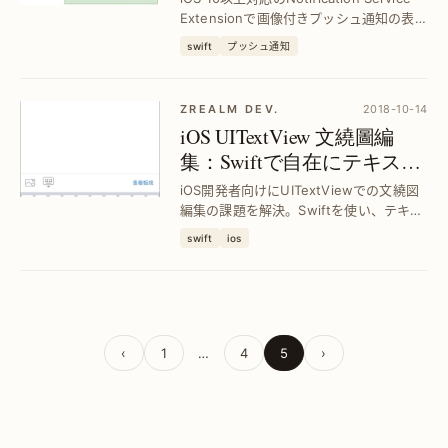
Extensionで画像付きプッシュ通知の表示
前処理を自動化。推播表示の統計取得も
swift
プッシュ通知
可能にし、ユーザー体験を向上させる具
体的な実装方法を解説。
ZREALM DEV.
2018-10-14
iOS UITextView 文繞圖編
集：Swiftで自在にテキスト
と画像を配置する方法｜効
iOS開発者向けにUITextViewでの文繞図
率的なUI設計
編集の課題を解決。Swiftを使い、テキス
トと画像の自由配置を実現し、UI設計の
swift
ios
効率を大幅に向上させる具体的手法を解
説。
‹
1
…
4
5
›