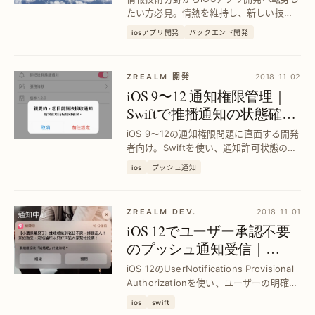
たい方必見。情熱を維持し、新しい技術
を効率的に習得する方法でキャリアアッ
iosアプリ開発
バックエンド開発
プを実現します。
ZREALM 開発
2018-11-02
iOS 9〜12 通知権限管理｜
Swiftで推播通知の状態確認
と権限要求を最適化
iOS 9〜12の通知権限問題に直面する開発
者向け。Swiftを使い、通知許可状態の正
確な判定と権限要求を効率化し、ユーザ
ios
プッシュ通知
ー体験を向上させる実践的な解決策を紹
介します。
ZREALM DEV.
2018-11-01
iOS 12でユーザー承認不要
のプッシュ通知受信｜
UserNotifications Provisional
iOS 12のUserNotifications Provisional
Authorization活用法
Authorizationを使い、ユーザーの明確な
許可なしで静音プッシュ通知を受信する
ios
swift
方法を解説。通知体験を向上させつつ、