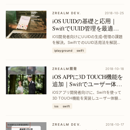
ユーザー離脱を防ぐ実践的テクニックを
紹...
ZREALM DEV.
2018-10-25
iOS UUIDの基礎と応用｜
SwiftでUUID管理を最適化
する方法
iOS開発者向けにUUIDの生成・管理の課題
を解決。SwiftでのUUID活用法を解説
し、識別子管理の効率化とセキュリティ
iplayground
swift
向上を実現します。
ZREALM開発
2018-10-18
iOS APPに3D TOUCH機能を
追加｜Swiftでユーザー体験
を向上させる方法
iOSアプリ開発者向けに、Swiftを使って
3D TOUCH機能を実装しユーザー体験を
改善。操作の迅速化と直感的な操作感を
ios
swift
実現し、アプリの魅力を効果的に向上さ
せる具体的手法を解説。
ZREALM DEV.
2018-10-17