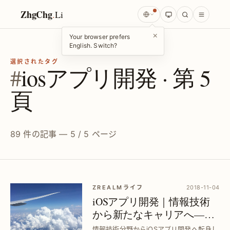
ZhgChg
.
Li
×
Your browser prefers
English. Switch?
選択されたタグ
#
iosアプリ開発 · 第 5
頁
89 件の記事 — 5 / 5 ページ
ZREALMライフ
2018-11-04
iOSアプリ開発｜情報技術
から新たなキャリアへ—情
熱を持ち続ける秘訣
情報技術分野からiOSアプリ開発へ転身し