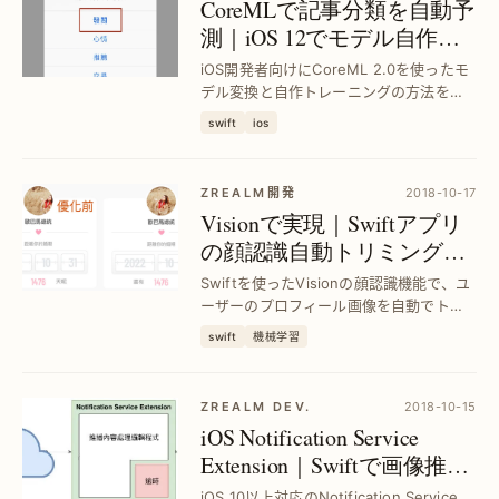
CoreMLで記事分類を自動予
測｜iOS 12でモデル自作＆
活用法を徹底解説
iOS開発者向けにCoreML 2.0を使ったモ
デル変換と自作トレーニングの方法を紹
介。機械学習で記事分類を自動化し、実
swift
ios
用的なアプリ開発を実現します。
ZREALM開発
2018-10-17
Visionで実現｜Swiftアプリ
の顔認識自動トリミングで
ユーザー体験向上
Swiftを使ったVisionの顔認識機能で、ユ
ーザーのプロフィール画像を自動でトリ
ミング。手間を省き、正確な顔検出でア
swift
機械学習
プリの使いやすさを大幅改善します。
ZREALM DEV.
2018-10-15
iOS Notification Service
Extension｜Swiftで画像推播
と表示統計を最適化
iOS 10以上対応のNotification Service