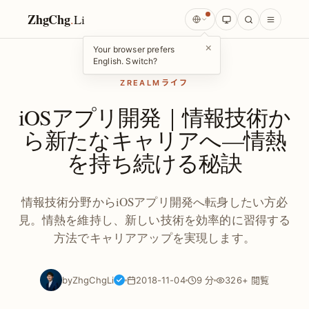
ZhgChg
.
Li
×
Your browser prefers
English. Switch?
ZREALMライフ
iOSアプリ開発｜情報技術か
ら新たなキャリアへ—情熱
を持ち続ける秘訣
情報技術分野からiOSアプリ開発へ転身したい方必
見。情熱を維持し、新しい技術を効率的に習得する
方法でキャリアアップを実現します。
by
ZhgChgLi
2018-11-04
9 分
326+ 閲覧