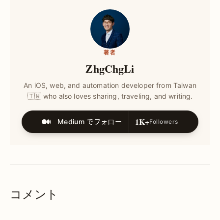
著者
ZhgChgLi
An iOS, web, and automation developer from Taiwan
🇹🇼 who also loves sharing, traveling, and writing.
1K+
Medium でフォロー
Followers
コメント