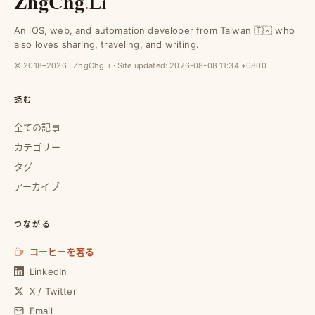
ZhgChg
.
Li
An iOS, web, and automation developer from Taiwan 🇹🇼 who
also loves sharing, traveling, and writing.
© 2018–2026 · ZhgChgLi · Site updated:
2026-08-08 11:34 +0800
読む
全ての記事
カテゴリー
タグ
アーカイブ
つながる
コーヒーを奢る
LinkedIn
X / Twitter
Email