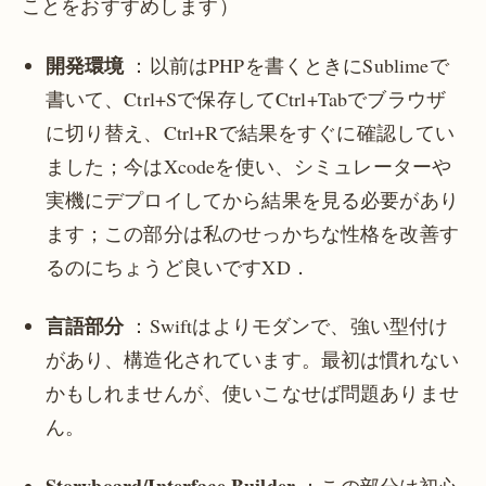
ことをおすすめします）
開発環境
：以前はPHPを書くときにSublimeで
書いて、Ctrl+Sで保存してCtrl+Tabでブラウザ
に切り替え、Ctrl+Rで結果をすぐに確認してい
ました；今はXcodeを使い、シミュレーターや
実機にデプロイしてから結果を見る必要があり
ます；この部分は私のせっかちな性格を改善す
るのにちょうど良いですXD．
言語部分
：Swiftはよりモダンで、強い型付け
があり、構造化されています。最初は慣れない
かもしれませんが、使いこなせば問題ありませ
ん。
Storyboard/Interface Builder
：この部分は初心