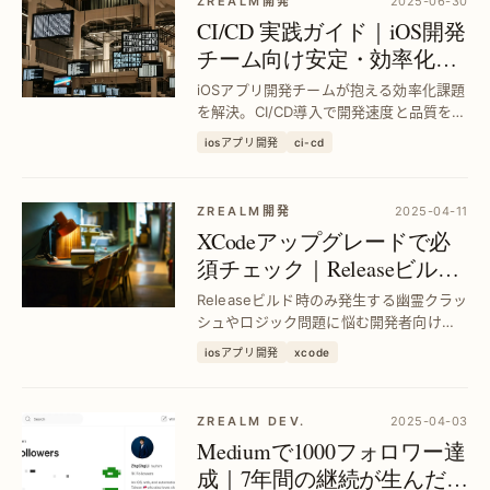
ZREALM開発
2025-06-30
CI/CD 実践ガイド｜iOS開発
チーム向け安定・効率化の
秘訣と最適ツール選定
iOSアプリ開発チームが抱える効率化課題
を解決。CI/CD導入で開発速度と品質を向
上させる方法と具体的ツール選びを詳解
iosアプリ開発
ci-cd
し、実務での効果を最大化します。
ZREALM開発
2025-04-11
XCodeアップグレードで必
須チェック｜Releaseビルド
の幽霊クラッシュ対策とロ
Releaseビルド時のみ発生する幽霊クラッ
ジック確認
シュやロジック問題に悩む開発者向け
に、XCodeアップグレード時の効果的な
iosアプリ開発
xcode
検証手法を解説。Debugでは見えない不
具合を早期発見し、安定したリリースを
実現します。
ZREALM DEV.
2025-04-03
Mediumで1000フォロワー達
成｜7年間の継続が生んだ信