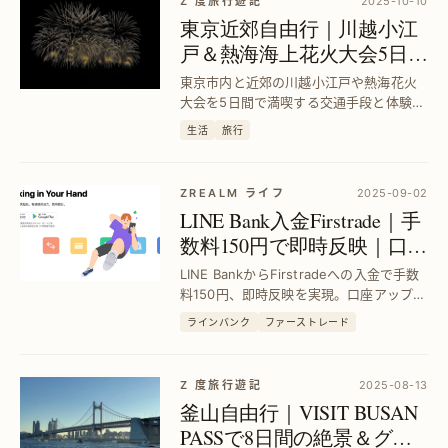
Z 度旅行遊記
2025-10-10
東京近郊自由行｜川越小江
戸＆熱海海上花火大会5日間
完全ガイド
東京市内と近郊の川越小江戸や熱海花火
大会を5日間で満喫する交通手段と体験方
法を詳しく解説。効率的な旅程で充実の
生活
旅行
自由旅行を実現します。
ZREALM ライフ
2025-09-02
LINE Bank入金Firstrade｜手
数料150円で即時反映｜口座
アップグレード＆手数料補
LINE BankからFirstradeへの入金で手数
助申請手順
料150円、即時反映を実現。口座アップグ
レードと約定振替、手数料補助申請の全
ラインバンク
ファーストレード
手順を図解でわかりやすく解説し、スム
ーズな資金移動をサポートします。
Z 度旅行遊記
2025-08-13
釜山自由行｜VISIT BUSAN
PASSで8日間の絶景＆グル