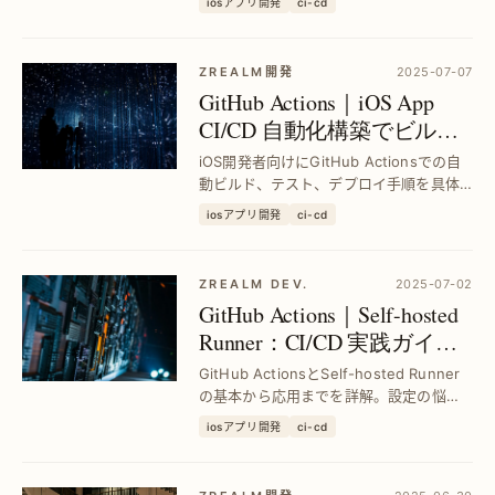
iosアプリ開発
ci-cd
築。打包作業を自動化し、効率的なCI/CD
環境を無料で実現します。
ZREALM開発
2025-07-07
GitHub Actions｜iOS App
CI/CD 自動化構築でビルド
からデプロイまで最速実現
iOS開発者向けにGitHub Actionsでの自
動ビルド、テスト、デプロイ手順を具体
的に解説。手作業の負担を削減し、品質
iosアプリ開発
ci-cd
向上とリリース速度アップを実現しま
す。
ZREALM DEV.
2025-07-02
GitHub Actions｜Self-hosted
Runner：CI/CD 実践ガイド
で自動化効率最大化
GitHub ActionsとSelf-hosted Runner
の基本から応用までを詳解。設定の悩み
を解消し、CI/CDパイプラインの自動化を
iosアプリ開発
ci-cd
スムーズに実現する具体的手法を紹介。