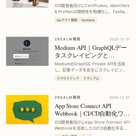
Matchで憑證管理とCI/CDを
iOS開発者向けにCertificates, Identifiers
効率化
& Profilesの関係性を明確化し、Fastlane
Matchで証明書を一元管理。CI/CD統合で
iosアプリ開発
fastlane
手動作業を削減し、開発効率を大幅向上
させる方法を具体的に紹介。
ZREALM開発
2025-12-31
Medium API｜GraphQLデー
タスクレイピングと
Cloudflare突破技術の実践ガ
MediumのGraphQL Private APIを活用
イド
し、記事データを安全にスクレイピン
グ。Cloudflareの認証障壁を突破する具
クラウドフレア
ミディアム
体的手法を解説し、効率的な記事バック
アップを実現します。
ZREALM開発
2025-12-27
App Store Connect API
Webhook｜CI/CD自動化ワー
クフローの効果的連携方法
iOS開発者向けにApp Store Connect API
Webhookを活用したCI/CD自動化手法を
解説。Webhook連携で手動作業を削減