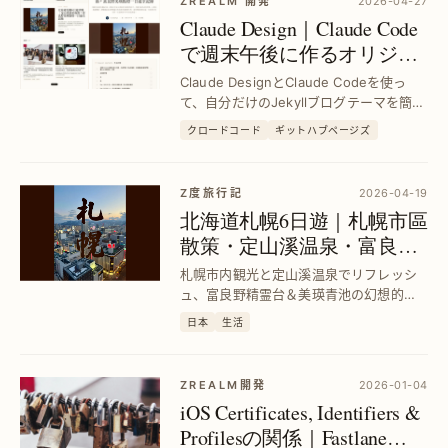
ZREALM 開発
2026-04-27
Claude Design｜Claude Code
で週末午後に作るオリジナ
ルJekyllブログテーマ
Claude DesignとClaude Codeを使っ
て、自分だけのJekyllブログテーマを簡単
に作成。初心者でも短時間で個性的なブ
クロードコード
ギットハブページズ
ログデザインを実現し、発信力を高める
方法を紹介します。
Z度旅行記
2026-04-19
北海道札幌6日遊｜札幌市區
散策・定山溪温泉・富良野
＆美瑛点灯ツアー完全ガイ
札幌市内観光と定山溪温泉でリフレッシ
ド
ュ、富良野精霊台＆美瑛青池の幻想的な
点灯を満喫したい旅行者向けに、効率的
日本
生活
な6日間プランと現地情報を詳しく解説し
ます。
ZREALM開発
2026-01-04
iOS Certificates, Identifiers &
Profilesの関係｜Fastlane