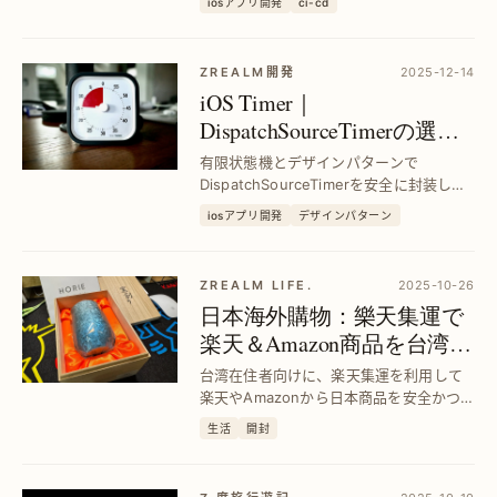
iosアプリ開発
ci-cd
し、リリース速度を向上させる具体的ス
テップを紹介します。
ZREALM開発
2025-12-14
iOS Timer｜
DispatchSourceTimerの選び
方と安全な使い方を徹底解
有限状態機とデザインパターンで
説
DispatchSourceTimerを安全に封装し、
iOS Timerの使い分けと問題解決を実現。
iosアプリ開発
デザインパターン
効率的で安全なタイマー管理を求める開
発者必見。
ZREALM LIFE.
2025-10-26
日本海外購物：樂天集運で
楽天＆Amazon商品を台湾へ
スムーズ配送｜Horie鈦杯購
台湾在住者向けに、楽天集運を利用して
入ガイド
楽天やAmazonから日本商品を安全かつ
迅速に購入・配送する方法を解説。Horie
生活
開封
鈦杯の実例で具体的な手順と注意点を紹
介し、海外通販の不安を解消します。