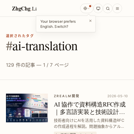
ZhgChg
.
Li
×
Your browser prefers
English. Switch?
選択されたタグ
#
ai-translation
129 件の記事 — 1 / 7 ページ
ZREALM開発
2026-05-10
AI 協作で資料構造RFC作成
｜多言語実装と技術設計の
深掘り
技術者向けにAIを活用した資料構造RFC
の作成過程を解説。問題抽象からアルゴ
リズム選定、Ruby・Swift実装まで、AIと