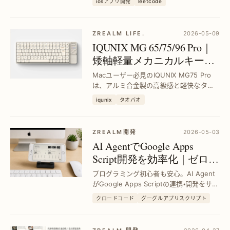
iosアプリ開発
leetcode
共に進める技術研究の具体例を紹介しま
す。
ZREALM LIFE.
2026-05-09
IQUNIX MG 65/75/96 Pro｜
矮軸軽量メカニカルキーボ
ード三モデル比較｜アルミ
Macユーザー必見のIQUNIX MG75 Pro
合金ボディでMac対応
は、アルミ合金製の高級感と軽快なタイ
ピング感を両立。三つのモデルを比較
iqunix
タオバオ
し、最適な矮軸キーボード選びをサポー
トします。快適な操作性で作業効率アッ
プを実現。
ZREALM開発
2026-05-03
AI AgentでGoogle Apps
Script開発を効率化｜ゼロか
ら始めずに自動化を実現
プログラミング初心者も安心。AI Agent
がGoogle Apps Scriptの連携・開発をサポ
ートし、手間を大幅削減。Claude
クロードコード
グーグルアプリスクリプト
Design & Claude Codeで自分だけのダッ
シュボードを簡単作成し、作業効率アッ
プを...