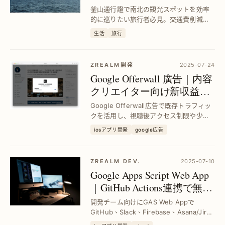
メ満喫ガイド
釜山通行證で南北の観光スポットを効率
的に巡りたい旅行者必見。交通費削減と
人気グルメ体験を両立し、ストレスフリ
生活
旅行
ーな旅を実現します。
ZREALM開発
2025-07-24
Google Offerwall 廣告｜内容
クリエイター向け新収益モ
デルを徹底解説
Google Offerwall広告で既存トラフィッ
クを活用し、視聴後アクセス制限や少額
支援を実現。コンテンツ収益化の課題を
iosアプリ開発
google広告
解決し、安定した収入増加を目指せま
す。
ZREALM DEV.
2025-07-10
Google Apps Script Web App
｜GitHub Actions連携で無料
CI/CD打包ツール構築｜跨
開発チーム向けにGAS Web Appで
團隊共有を実現
GitHub、Slack、Firebase、Asana/Jira
APIを連携し、中継プラットフォームを構