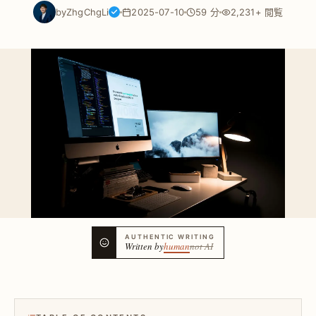
by
ZhgChgLi
2025-07-10
59 分
2,231+ 閲覧
AUTHENTIC WRITING
Written by
human
not AI