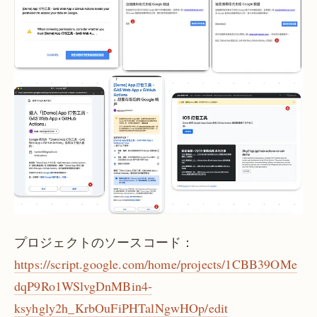
プロジェクトのソースコード：
https://script.google.com/home/projects/1CBB39OMe
dqP9Ro1WSlvgDnMBin4-
ksyhgly2h_KrbOuFiPHTalNgwHOp/edit