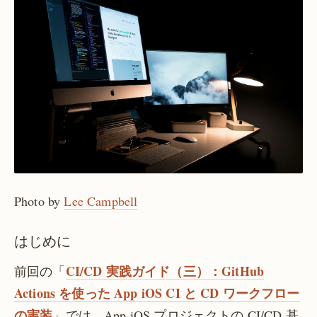
Photo by
Lee Campbell
はじめに
CI/CD 実践ガイド（三）：GitHub
前回の「
Actions を使った App iOS CI と CD ワークフロー
の実装
」では、App iOS プロジェクトの CI/CD 基