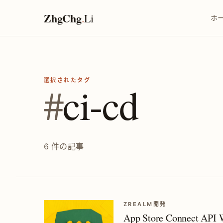
ZhgChg
.
Li
ホ
選択されたタグ
#
ci-cd
6 件の記事
ZREALM開発
App Store Connect A