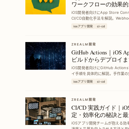
ワークフローの効果的
iOS開発者向けにApp Store Con
CI/CD自動化手法を解説。Web
ース速度を向上させる具体的ステ
iosアプリ開発
ci-cd
ZREALM開発
GitHub Actions｜iO
ビルドからデプロイま
iOS開発者向けにGitHub Act
イ手順を具体的に解説。手作業の
ス速度アップを実現します。
iosアプリ開発
ci-cd
ZREALM開発
CI/CD 実践ガイド｜
定・効率化の秘訣と最
iOSアプリ開発チームが抱える効率
速度と品質を向上させる方法と具