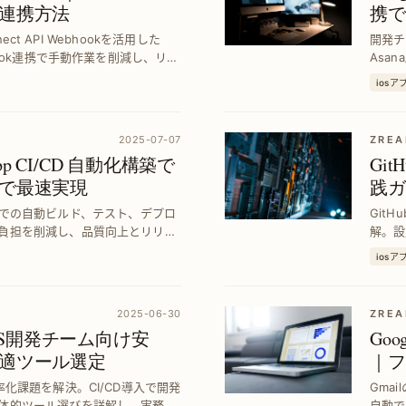
連携方法
携で
を実
nect API Webhookを活用した
開発チー
hook連携で手動作業を削減し、リリ
Asa
ップを紹介します。
を自動
ios
2025-07-07
ZREA
S App CI/CD 自動化構築で
GitH
で最速実現
践ガ
ionsでの自動ビルド、テスト、デプロ
GitH
負担を削減し、品質向上とリリー
解。設
に実現
ios
2025-06-30
ZRE
iOS開発チーム向け安
Goo
適ツール選定
｜フ
化課題を解決。CI/CD導入で開発
Gmai
体的ツール選びを詳解し、実務で
自動で