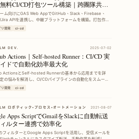
無料CI/CD打包ツール構築｜跨團隊共有
現
ム向けにGAS Web AppでGitHub、Slack、Firebase、
na/Jira APIを連携し、中継プラットフォームを構築。打包作業
化し、効率的なCI/CD環境を無料で実現します。
アプリ開発
ci-cd
LM DEV.
2025-07-02
ub Actions｜Self-hosted Runner：CI/CD 実
イドで自動化効率最大化
ub ActionsとSelf-hosted Runnerの基本から応用までを詳
定の悩みを解消し、CI/CDパイプラインの自動化をスムーズ
する具体的手法を紹介。
アプリ開発
ci-cd
ALM ロボティック・プロセス・オートメーション
2021-08-07
gle Apps ScriptでGmailをSlackに自動転送
ィルター連携で効率化
lのフィルターとGoogle Apps Scriptを活用し、受信メールを
Slackチャンネルにカスタマイズ転送。手動作業を削減し、