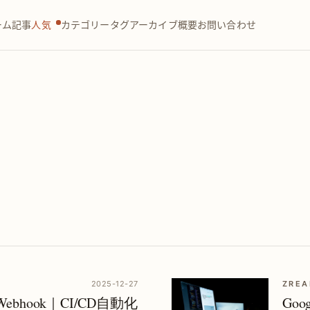
ーム
記事
人気
カテゴリー
タグ
アーカイブ
概要
お問い合わせ
2025-12-27
ZREA
PI Webhook｜CI/CD自動化
Goog