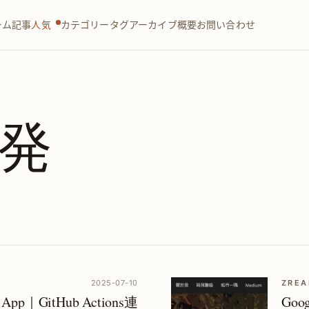
ーム
記事
人気
カテゴリー
タグ
アーカイブ
概要
お問い合わせ
発
2025-07-10
ZREA
b App｜GitHub Actions連
Go