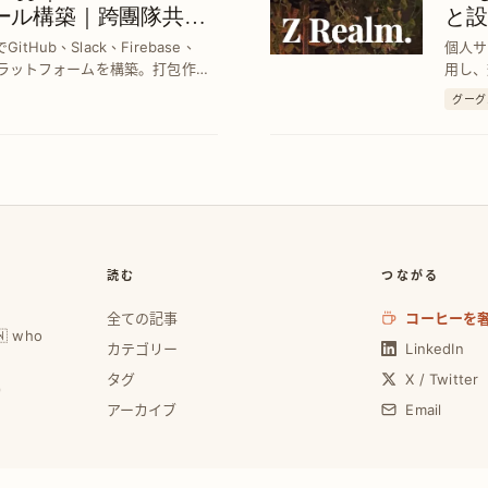
ツール構築｜跨團隊共有
と設
tHub、Slack、Firebase、
個人サ
、中継プラットフォームを構築。打包作業
用し、
境を無料で実現します。
魅力的
グーグ
読む
つながる
全ての記事
コーヒーを
🇼 who
カテゴリー
LinkedIn
タグ
X / Twitter
0
アーカイブ
Email