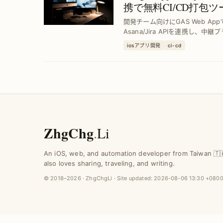
携で無料CI/CD打包
を実現
開発チーム向けにGAS Web AppでGi
Asana/Jira APIを連携し
を自動化し、効率的なCI/CD環
iosアプリ開発
ci-cd
ZhgChg
.
Li
An iOS, web, and automation developer from Taiwan 🇹
also loves sharing, traveling, and writing.
© 2018–2026 · ZhgChgLi · Site updated:
2026-08-06 13:30 +080