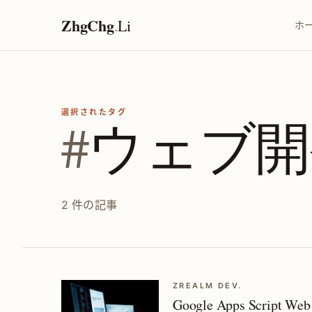
ZhgChg
.
Li
ホ
選択されたタグ
#
ウェブ開
2 件の記事
ZREALM DEV.
Google Apps Script We