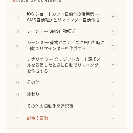
TABLE OF CONTENTS
iOS ショートカット自動化の活用例 —
01
▾
SMS自動転送とリマインダー自動作成
シーン 1 — SMS自動転送
03
▾
シーン 2 — 荷物がコンビニに届いた時に
11
▾
自動でリマインダーを作成する
シナリオ 3 — クレジットカード請求メー
ルを受信したときに自動でリマインダー
21
▾
を作成する
その他
33
→
終わり
34
→
その他の自動化関連記事
35
→
記事の最後
↓