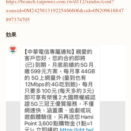
https://branch.taipower.com.tw/d112/xmdoc/cont?
xsmsid=0M242581319225466606&sid=0N209616847
897374705
効果