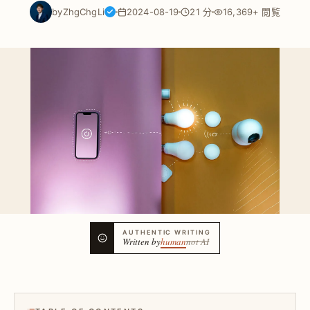
by
ZhgChgLi
2024-08-19
21 分
16,369+ 閲覧
AUTHENTIC WRITING
Written by
human
not AI