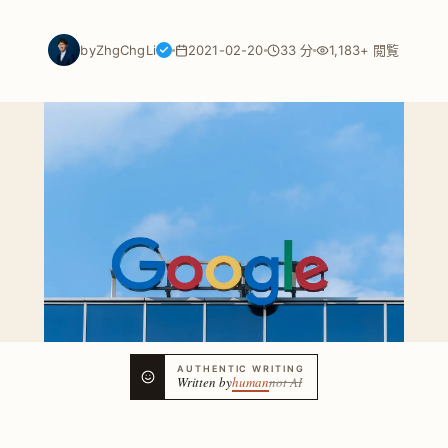
by
ZhgChgLi
2021-02-20
33 分
1,183+ 閲覧
AUTHENTIC WRITING
Written by
human
not AI