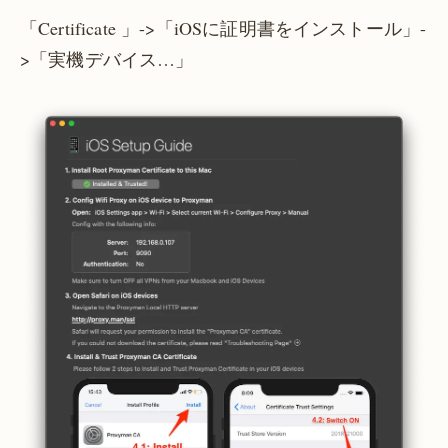
「Certificate 」->「iOSに証明書をインストール」-
>「実機デバイス…」