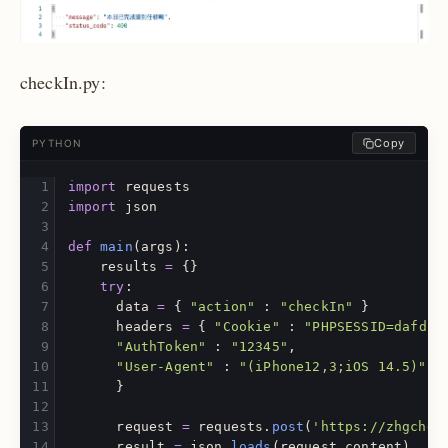
checkIn.py:
Copy
PYTHON
import
requests
import
json
def
main
(
args
):
results
=
{}
try
:
data
=
{
"
action
"
:
"
checkIn
"
}
headers
=
{
"
Cookie
"
:
"
PHPSESSID=dafd27
"
AuthToken
"
:
"
12345
"
,
"
User-Agent
"
:
"
(iPhone12,3;iOS 14.5)
"
}
request
=
requests
.
post
(
'
https://zhgchg.
result
=
json
.
loads
(
request
.
content
)