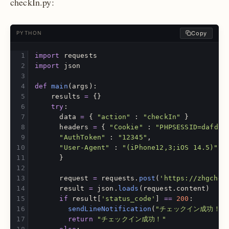
checkIn.py:
Copy
PYTHON
import
requests
import
json
def
main
(
args
):
results
=
{}
try
:
data
=
{
"
action
"
:
"
checkIn
"
}
headers
=
{
"
Cookie
"
:
"
PHPSESSID=dafd27
"
AuthToken
"
:
"
12345
"
,
"
User-Agent
"
:
"
(iPhone12,3;iOS 14.5)
"
}
request
=
requests
.
post
(
'
https://zhgchg.
result
=
json
.
loads
(
request
.
content
)
if
result
[
'
status_code
'
]
==
200
:
sendLineNotification
(
"
チェックイン成功！
"
)
return
"
チェックイン成功！
"