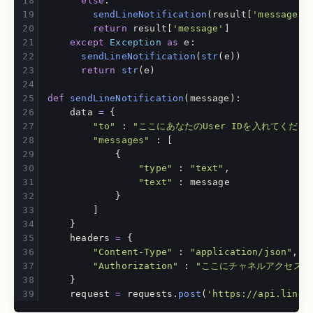
else
:
sendLineNotification
(
result
[
'
message
'
]
return
result
[
'
message
'
]
except
Exception
as
e
:
sendLineNotification
(
str
(
e
))
return
str
(
e
)
def
sendLineNotification
(
message
):
data
=
{
"
to
"
:
"
ここにあなたのUser IDを入れてくださ
"
messages
"
:
[
{
"
type
"
:
"
text
"
,
"
text
"
:
message
}
]
}
headers
=
{
"
Content-Type
"
:
"
application/json
"
,
"
Authorization
"
:
"
ここにチャネルアクセスト
}
request
=
requests
.
post
(
'
https://api.line.