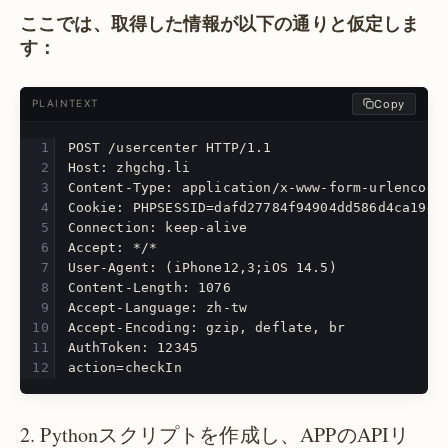
ここでは、取得した情報が以下の通りと仮定しま
す：
Copy
PLAINTEXT
POST /usercenter HTTP/1.1
Host: zhgchg.li
Content-Type: application/x-www-form-urlencode
Cookie: PHPSESSID=dafd27784f94904dd586d4ca19d8
Connection: keep-alive
Accept: */*
User-Agent: (iPhone12,3;iOS 14.5)
Content-Length: 1076
Accept-Language: zh-tw
Accept-Encoding: gzip, deflate, br
AuthToken: 12345
action=checkIn
2. Pythonスクリプトを作成し、APPのAPIリ