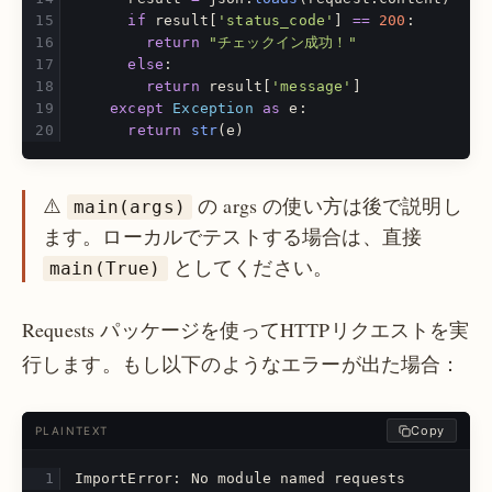
if
result
[
'
status_code
'
]
==
200
:
return
"
チェックイン成功！
"
else
:
return
result
[
'
message
'
]
except
Exception
as
e
:
return
str
(
e
)
⚠️
の args の使い方は後で説明し
main(args)
ます。ローカルでテストする場合は、直接
としてください。
main(True)
Requests パッケージを使ってHTTPリクエストを実
行します。もし以下のようなエラーが出た場合：
Copy
PLAINTEXT
ImportError: No module named requests