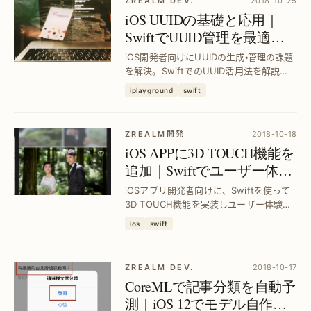
ZREALM DEV.
2018-10-25
iOS UUIDの基礎と応用｜
SwiftでUUID管理を最適化
する方法
iOS開発者向けにUUIDの生成・管理の課題
を解決。SwiftでのUUID活用法を解説
し、識別子管理の効率化とセキュリティ
iplayground
swift
向上を実現します。
ZREALM開発
2018-10-18
iOS APPに3D TOUCH機能を
追加｜Swiftでユーザー体験
を向上させる方法
iOSアプリ開発者向けに、Swiftを使って
3D TOUCH機能を実装しユーザー体験を
改善。操作の迅速化と直感的な操作感を
ios
swift
実現し、アプリの魅力を効果的に向上さ
せる具体的手法を解説。
ZREALM DEV.
2018-10-17
CoreMLで記事分類を自動予
測｜iOS 12でモデル自作＆