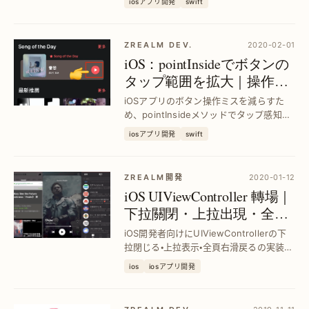
iosアプリ開発
swift
的な手法を紹介します。
ZREALM DEV.
2020-02-01
iOS：pointInsideでボタンの
タップ範囲を拡大｜操作性
向上の具体手法
iOSアプリのボタン操作ミスを減らすた
め、pointInsideメソッドでタップ感知範
囲を拡大。ユーザーの利便性を高め、操
iosアプリ開発
swift
作率アップを実現する具体的なコード解
説。
ZREALM開発
2020-01-12
iOS UIViewController 轉場｜
下拉關閉・上拉出現・全頁
右滑返回 完全解説
iOS開発者向けにUIViewControllerの下
拉閉じる・上拉表示・全頁右滑戻るの実装方
法を具体的に解説。ユーザー体験を向上
ios
iosアプリ開発
させるスムーズな画面遷移を実現し、操
作性を劇的に改善します。