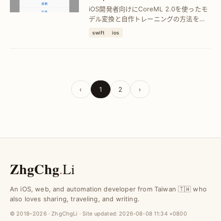
活用法を徹底解説
iOS開発者向けにCoreML 2.0を使ったモ
デル変換と自作トレーニングの方法を紹
介。機械学習で記事分類を自動化し、実
swift
ios
用的なアプリ開発を実現します。
‹
1
2
›
ZhgChg
.
Li
An iOS, web, and automation developer from Taiwan 🇹🇼 who
also loves sharing, traveling, and writing.
© 2018–2026 · ZhgChgLi · Site updated:
2026-08-08 11:34 +0800