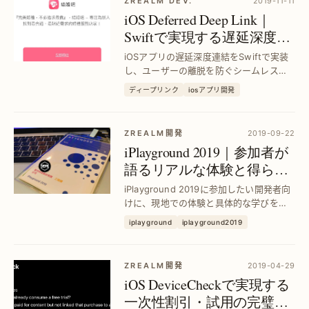
ZREALM DEV.
2019-11-11
iOS Deferred Deep Link｜
Swiftで実現する遅延深度連
結の完全ガイド
iOSアプリの遅延深度連結をSwiftで実装
し、ユーザーの離脱を防ぐシームレスな
遷移を実現。全シナリオ対応の転送フロ
ディープリンク
iosアプリ開発
ー設計でコンバージョン率を最大化しま
す。
ZREALM開発
2019-09-22
iPlayground 2019｜参加者が
語るリアルな体験と得られ
た成果
iPlayground 2019に参加したい開発者向
けに、現地での体験と具体的な学びを紹
介。イベントの魅力や得た知識を活か
iplayground
iplayground2019
し、技術力アップとネットワーク拡大を
実現した成功事例を解説。
ZREALM開発
2019-04-29
iOS DeviceCheckで実現する
一次性割引・試用の完璧な