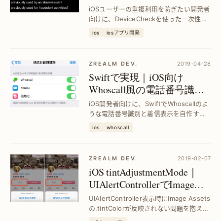
管理｜Swift活用法
iOSユーザーの重複利用を防ぎたい開発者
向けに、DeviceCheckを使った一次性割
引や試用の確実な制御方法を解説。Swift
ios
iosアプリ開発
実装で安全かつ効率的にユーザー体験を
向上させます。
ZREALM DEV.
2019-04-28
Swiftで実現｜iOS向け
Whoscall風の電話番号識別
と着信表示機能
iOS開発者向けに、SwiftでWhoscallのよ
うな電話番号識別と着信表示を自作する
方法を解説。電話番号の自動判別とラベ
ios
whoscall
ル表示で着信管理を効率化し、ユーザー
体験を向上させます。
ZREALM DEV.
2019-02-07
iOS tintAdjustmentMode｜
UIAlertControllerでImage
Assetsの.tintColor設定問題を
UIAlertController表示時にImage Assets
解決
の.tintColorが反映されない問題を抱える
iOS開発者向けに、tintAdjustmentMode