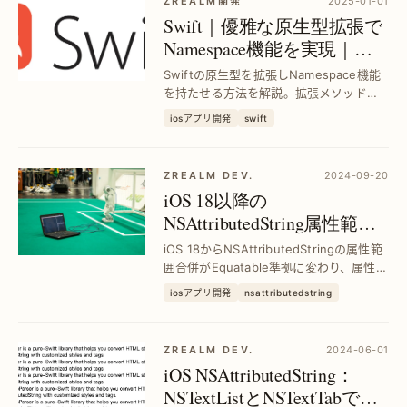
ZREALM開発
2025-01-01
Swift｜優雅な原生型拡張で
Namespace機能を実現｜効
率的なコード管理術
Swiftの原生型を拡張しNamespace機能
を持たせる方法を解説。拡張メソッドを
自作で整理し、コードの可読性と保守性
iosアプリ開発
swift
を大幅に向上させる実践テクニックを紹
介します。
ZREALM DEV.
2024-09-20
iOS 18以降の
NSAttributedString属性範囲
合併：Equatable基準の行動
iOS 18からNSAttributedStringの属性範
変化｜開発者必見
囲合併がEquatable準拠に変わり、属性管
理の精度が向上。開発者が直面する属性
iosアプリ開発
nsattributedstring
競合問題を解決し、UI表現の一貫性を実
現する方法を解説します。
ZREALM DEV.
2024-06-01
iOS NSAttributedString：
NSTextListとNSTextTabでリ