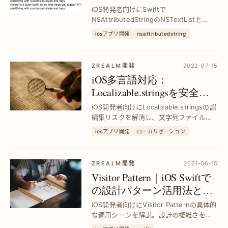
スト縮排を実現｜Swiftで
iOS開発者向けにSwiftで
HTML風OL/UL/LI対応
NSAttributedStringのNSTextListと
NSTextTabを使い、HTMLリストの
iosアプリ開発
nsattributedstring
OL/UL/LIのような縮排を簡単実装。面倒
な手動調整不要で見やすいリスト表示が
可能に。
ZREALM開発
2022-07-15
iOS多言語対応：
Localizable.stringsを安全に
管理する最適策｜文字列破
iOS開発者向けにLocalizable.stringsの誤
損を防ぐ方法
編集リスクを解消し、文字列ファイルの
安全性を確保する具体的な対策を紹介。
iosアプリ開発
ローカリゼーション
多言語対応の品質向上と作業効率アップ
を実現します。
ZREALM開発
2021-06-15
Visitor Pattern｜iOS Swiftで
の設計パターン活用法と実
践例
iOS開発者向けにVisitor Patternの具体的
な適用シーンを解説。設計の複雑さを軽
減し、コードの拡張性を向上させる実践