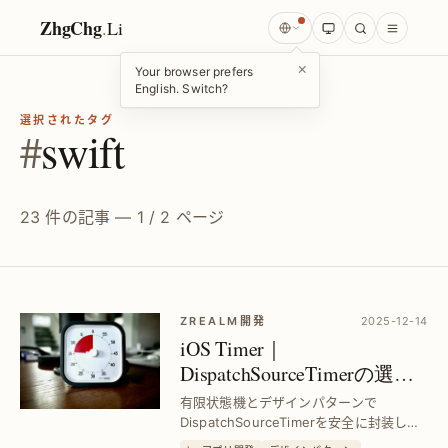
ZhgChg
.
Li
×
Your browser prefers
English. Switch?
選択されたタグ
#
swift
23 件の記事 — 1 / 2 ページ
ZREALM開発
2025-12-14
iOS Timer｜
DispatchSourceTimerの選び
方と安全な使い方を徹底解
有限状態機とデザインパターンで
説
DispatchSourceTimerを安全に封装し、
iOS Timerの使い分けと問題解決を実現。