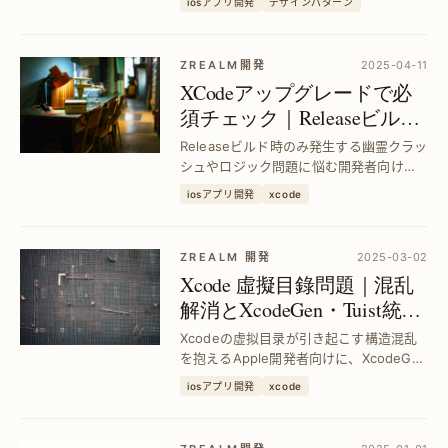
iosアプリ開発
デザインパターン
効率的で安全なタイマー管理を求める開
発者必見。
ZREALM開発
2025-04-11
XCodeアップグレードで必
須チェック｜Releaseビルド
の幽霊クラッシュ対策とロ
Releaseビルド時のみ発生する幽霊クラッ
ジック確認
シュやロジック問題に悩む開発者向け
に、XCodeアップグレード時の効果的な
iosアプリ開発
xcode
検証手法を解説。Debugでは見えない不
具合を早期発見し、安定したリリースを
実現します。
ZREALM 開発
2025-03-02
Xcode 虛擬目錄問題｜混乱
解消とXcodeGen・Tuist統合
の開源ツール解決策
Xcodeの虚拟目录が引き起こす構造混乱
を抱えるApple開発者向けに、XcodeGen
やTuistとの統合を可能にする独自オープ
iosアプリ開発
xcode
ンソースツールで開発効率を劇的改善。