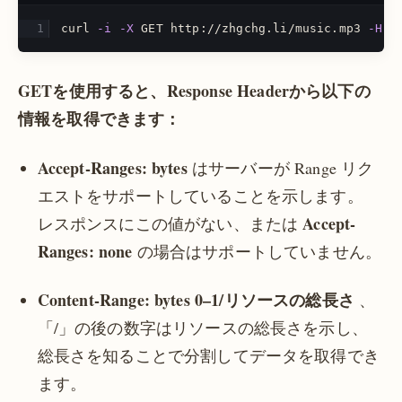
curl 
-i
-X
 GET http://zhgchg.li/music.mp3 
-H
"
GETを使用すると、Response Headerから以下の
情報を取得できます：
Accept-Ranges: bytes
はサーバーが Range リク
エストをサポートしていることを示します。
Accept-
レスポンスにこの値がない、または
Ranges: none
の場合はサポートしていません。
Content-Range: bytes 0–1/リソースの総長さ
、
「/」の後の数字はリソースの総長さを示し、
総長さを知ることで分割してデータを取得でき
ます。