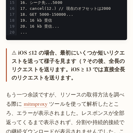
16. シーク先...5000
17. cancel(12.) // 現在のオフセットは2000
18. GET 5000-150000...
19. 16 kb 受信
20. 16 kb 受信...
...
iOS ≤12 の場合、最初にいくつか短いリクエ
⚠️
ストを送って様子を見ます（？その後、全長の
リクエストを送ります。iOS ≥ 13 では直接全長
のリクエストを送ります。
もう一つ余談ですが、リソースの取得方法を調べ
る際に
mitmproxy
ツールを使って解析したとこ
ろ、エラーが表示されました。レスポンスが全部
返ってくるまで表示されず、分割や持続的接続で
の継続ダウンロードが表示されませんでした。こ