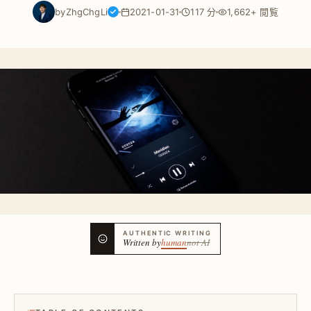
by
ZhgChgLi
2021-01-31
117 分
1,662+ 閲覧
AUTHENTIC WRITING
Written by
human
not AI