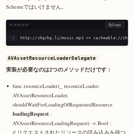
Schemeではいけません。
Copy
PLAINTEXT
http://zhgchg.li/music.mp3 => cacheable://zhgc
AVAssetResourceLoaderDelegate
実装が必要なのは2つのメソッドだけです：
func resourceLoader(_ resourceLoader:
AVAssetResourceLoader,
shouldWaitForLoadingOfRequestedResource
loadingRequest
:
AVAssetResourceLoadingRequest) -> Bool :
// リクエストされたリソースの読み込みを待つ