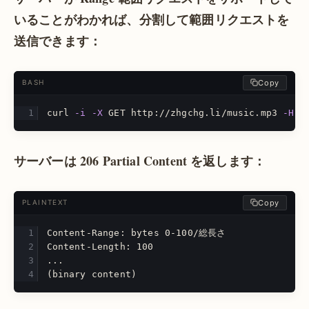
いることがわかれば、分割して範囲リクエストを
送信できます：
Copy
BASH
curl 
-i
-X
 GET http://zhgchg.li/music.mp3 
-H
"
サーバーは 206 Partial Content を返します：
Copy
PLAINTEXT
Content-Range: bytes 0-100/総長さ
Content-Length: 100
...
(binary content)