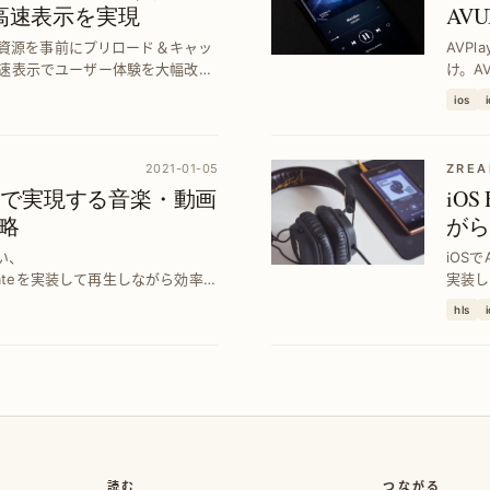
用で高速表示を実現
AVUR
活用
イル資源を事前にプリロード＆キャッ
AVPl
速表示でユーザー体験を大幅改善
け。AV
再生の
ios
2021-01-05
ZREA
Assetで実現する音楽・動画
iOS
略
がら
使い、
iOS
Delegateを実装して再生しながら効率的
実装し
遅延を減らし快適なストリーミン
軽減す
hls
両立し
読む
つながる