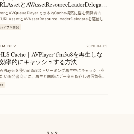
LAssetとAVAssetResourceLoaderDelegate
法
ayerとAVQueuePlayerでの本地Cache構築に悩む開発者向
URLAssetとAVAssetResourceLoaderDelegateを駆使し、
安定性と効率を最大化する具体的手法を解説。
iosアプリ開発
LM DEV.
2020-04-09
 HLS Cache｜AVPlayerでm3u8を再生しな
効率的にキャッシュする方法
でAVPlayerを使いm3u8ストリーミング再生中にキャッシュを
たい開発者向けに、再生と同時にデータを保存し通信負荷を
る具体的手法を解説。スムーズな視聴体験と高速読み込みを
ios
ます。
リンク