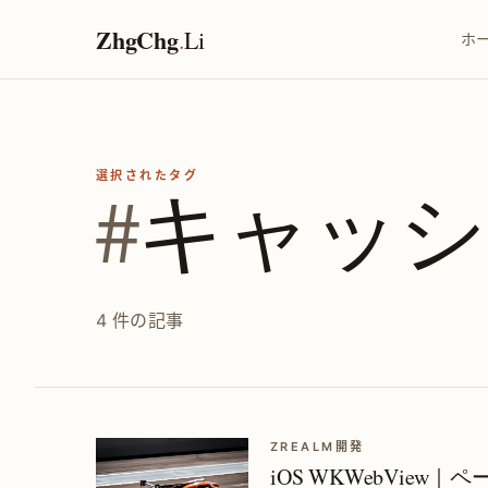
ZhgChg
.
Li
ホ
選択されたタグ
#
キャッシ
4 件の記事
ZREALM開発
iOS WKWebView