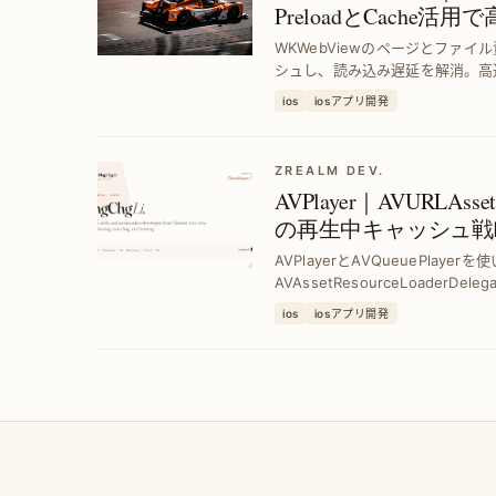
PreloadとCache活
WKWebViewのページとファ
シュし、読み込み遅延を解消。高
する手法を詳解します。
ios
iosアプリ開発
ZREALM DEV.
AVPlayer｜AVURL
の再生中キャッシュ戦
AVPlayerとAVQueuePlayerを
AVAssetResourceLoader
に音楽や動画をキャッシュ。再生
ios
iosアプリ開発
グ体験を実現します。