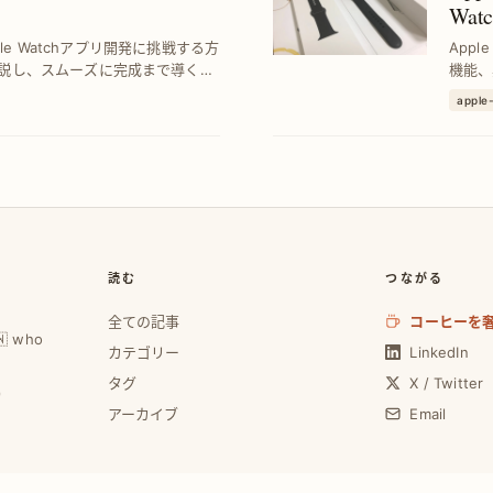
Wa
ple Watchアプリ開発に挑戦する方
Appl
説し、スムーズに完成まで導く具
機能、
介。こ
apple
読む
つながる
全ての記事
コーヒーを
🇼 who
カテゴリー
LinkedIn
タグ
X / Twitter
0
アーカイブ
Email