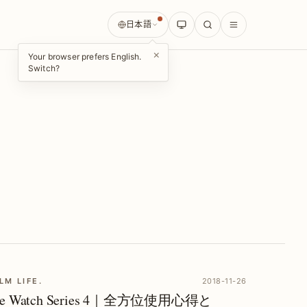
日本語
×
Your browser prefers English.
Switch?
LM LIFE.
2018-11-26
le Watch Series 4｜全方位使用心得と