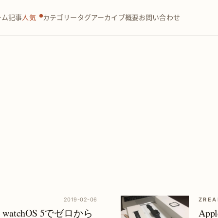
ーム
記事
人気
カテゴリー
タグ
アーカイブ
概要
お問い合わせ
2019-02-06
ZREA
開発｜watchOS 5でゼロから
App