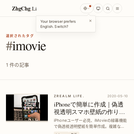
ZhgChg
.
Li
×
Your browser prefers
English. Switch?
選択されたタグ
#
imovie
1 件の記事
ZREALM LIFE.
2020-05-10
iPhoneで簡単に作成｜偽透
視透明スマホ壁紙の作り方
—iMovie緑幕合成活用
iPhoneユーザー必見、iMovieの緑幕機能
で偽透視透明壁紙を簡単作成。複雑な編
集不要で視覚効果を実現し、スマホ画面