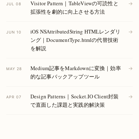
Visitor Pattern｜TableViewの可読性と
→
JUL 08
拡張性を劇的に向上させる方法
iOS NSAttributedString HTMLレンダリ
→
JUN 10
ング｜DocumentType.htmlの代替技術
を解説
Medium記事をMarkdownに変換｜効率
→
MAY 28
的な記事バックアップツール
Design Patterns｜Socket.IO Client封裝
→
APR 07
で直面した課題と実践的解決策