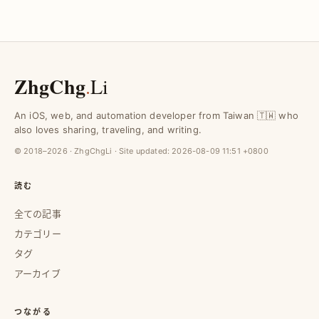
ZhgChg
.
Li
An iOS, web, and automation developer from Taiwan 🇹🇼 who
also loves sharing, traveling, and writing.
© 2018–2026 · ZhgChgLi · Site updated:
2026-08-09 11:51 +0800
読む
全ての記事
カテゴリー
タグ
アーカイブ
つながる