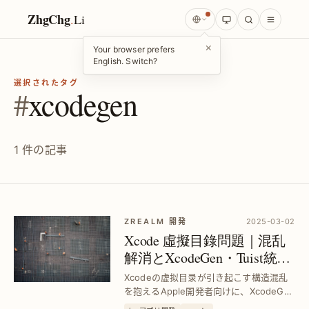
ZhgChg
.
Li
×
Your browser prefers
English. Switch?
選択されたタグ
#
xcodegen
1 件の記事
ZREALM 開発
2025-03-02
Xcode 虛擬目錄問題｜混乱
解消とXcodeGen・Tuist統合
の開源ツール解決策
Xcodeの虚拟目录が引き起こす構造混乱
を抱えるApple開発者向けに、XcodeGen
やTuistとの統合を可能にする独自オープ