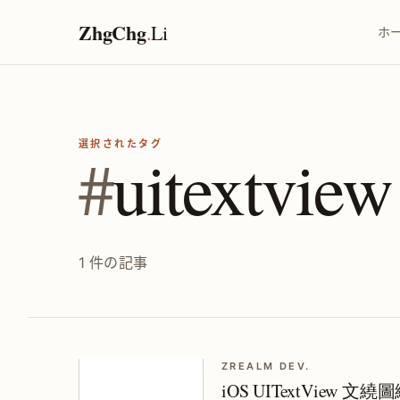
ZhgChg
.
Li
ホ
選択されたタグ
#
uitextview
1 件の記事
ZREALM DEV.
iOS UITextView 