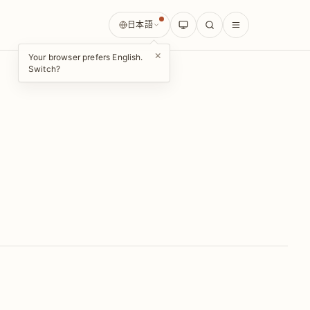
日本語
×
Your browser prefers English.
Switch?