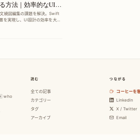
る方法｜効率的なUI設
での文繞図編集の課題を解決。Swift
置を実現し、UI設計の効率を大幅
読む
つながる
全ての記事
コーヒーを
🇼 who
カテゴリー
LinkedIn
タグ
X / Twitter
0
アーカイブ
Email