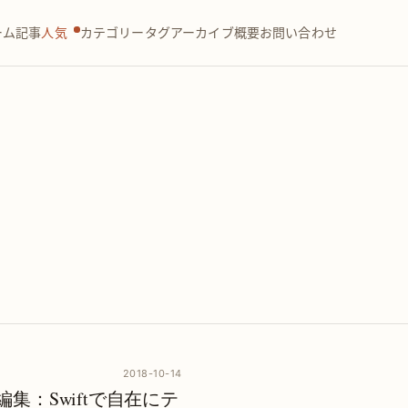
ーム
記事
人気
カテゴリー
タグ
アーカイブ
概要
お問い合わせ
2018-10-14
文繞圖編集：Swiftで自在にテ