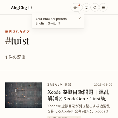
ZhgChg
.
Li
×
Your browser prefers
English. Switch?
選択されたタグ
#
tuist
1 件の記事
ZREALM 開発
2025-03-02
Xcode 虛擬目錄問題｜混乱
解消とXcodeGen・Tuist統合
の開源ツール解決策
Xcodeの虚拟目录が引き起こす構造混乱
を抱えるApple開発者向けに、XcodeGen
やTuistとの統合を可能にする独自オープ