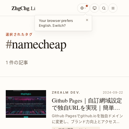
ZhgChg
.
Li
×
Your browser prefers
English. Switch?
選択されたタグ
#
namecheap
1 件の記事
ZREALM DEV.
2024-09-22
Github Pages｜自訂網域設定
で独自URLを実現｜簡単手
順ガイド
Github Pagesでgithub.ioを独自ドメイン
に変更し、ブランド力向上とアクセス増
加を実現。初心者でも迷わない設定方法