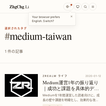
ZhgChg
.
Li
×
Your browser prefers
English. Switch?
選択されたタグ
#
medium-taiwan
1 件の記事
ZREALM ライフ
2020-01-12
Medium運営1年の振り返り
｜成功と課題を具体的デー
タで分析
Mediumを1年間運営した読者向けに、成
長の壁や課題を明確化し、効果的な改善
策を提示。実践的な分析で収益化と読者