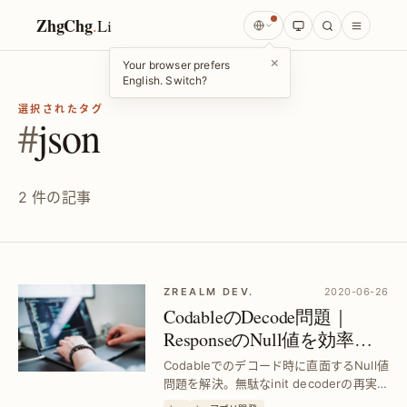
ZhgChg
.
Li
×
Your browser prefers
English. Switch?
選択されたタグ
#
json
2 件の記事
ZREALM DEV.
2020-06-26
CodableのDecode問題｜
ResponseのNull値を効率的
に処理する方法まとめ
Codableでのデコード時に直面するNull値
問題を解決。無駄なinit decoderの再実装
を避け、現実的な対応策で安定したデー