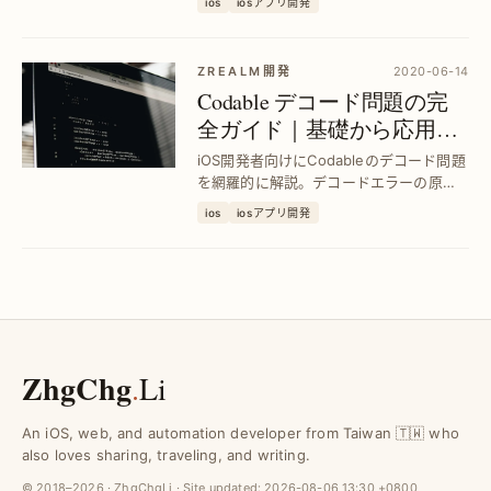
ios
iosアプリ開発
タ処理を実現します。
ZREALM開発
2020-06-14
Codable デコード問題の完
全ガイド｜基礎から応用ま
で全シーン対応
iOS開発者向けにCodableのデコード問題
を網羅的に解説。デコードエラーの原因
特定から解決策まで具体例で示し、効率
ios
iosアプリ開発
的なデータ処理を実現します。
ZhgChg
.
Li
An iOS, web, and automation developer from Taiwan 🇹🇼 who
also loves sharing, traveling, and writing.
© 2018–2026 · ZhgChgLi · Site updated:
2026-08-06 13:30 +0800