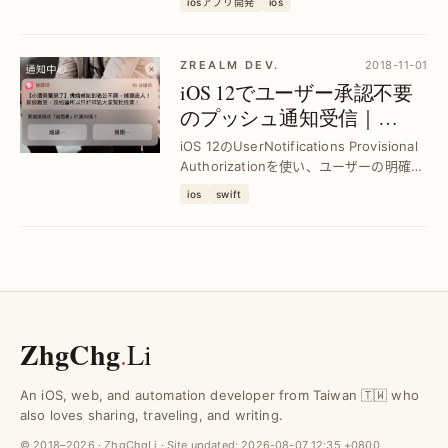
iosアプリ開発
ios
通知設定ページ」へのショートカットを
実装し、ユーザー体験を向上させる方法
を解説。
ZREALM DEV.
2018-11-01
iOS 12でユーザー承認不要
のプッシュ通知受信｜
UserNotifications Provisional
iOS 12のUserNotifications Provisional
Authorization活用法
Authorizationを使い、ユーザーの明確な
許可なしで静音プッシュ通知を受信する
ios
swift
方法を解説。通知体験を向上させつつ、
ユーザー離脱を防ぐ実践的テクニックを
紹...
ZhgChg
.
Li
An iOS, web, and automation developer from Taiwan 🇹🇼 who
also loves sharing, traveling, and writing.
© 2018–2026 · ZhgChgLi · Site updated:
2026-08-07 12:35 +0800