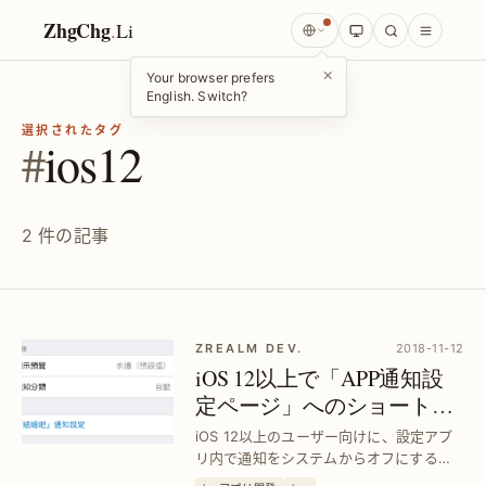
ZhgChg
.
Li
×
Your browser prefers
English. Switch?
選択されたタグ
#
ios12
2 件の記事
ZREALM DEV.
2018-11-12
iOS 12以上で「APP通知設
定ページ」へのショートカ
ットを設定アプリに追加｜
iOS 12以上のユーザー向けに、設定アプ
Swift活用法
リ内で通知をシステムからオフにする以
外の選択肢を提供。Swiftで簡単に「APP