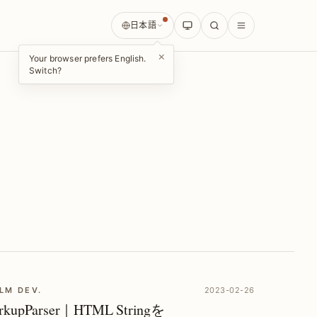
日本語
×
Your browser prefers English.
Switch?
LM DEV.
2023-02-26
rkupParser｜HTML Stringを