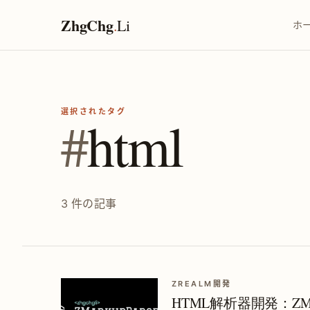
ZhgChg
.
Li
ホ
選択されたタグ
#
html
3 件の記事
ZREALM開発
HTML解析器開発：ZMark