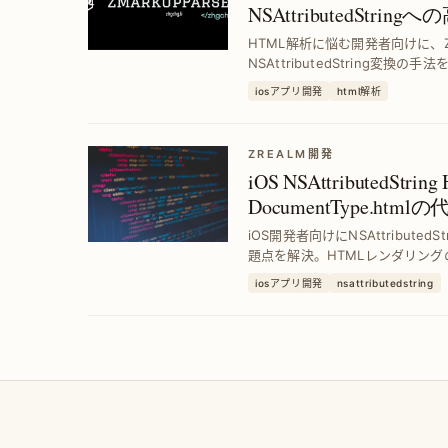
NSAttributedStr
ダリングエンジンの実
HTML解析に悩む開発者向けに、ZMa
NSAttributedString変
ンで高速かつ正確な描画を実現し
iosアプリ開発
html解析
上させます。
ZREALM開発
iOS NSAttributedS
DocumentType.ht
iOS開発者向けにNSAttributedStr
題点を解決。HTMLレンダリン
マンスを向上させる具体的な方法
iosアプリ開発
nsattributedstring