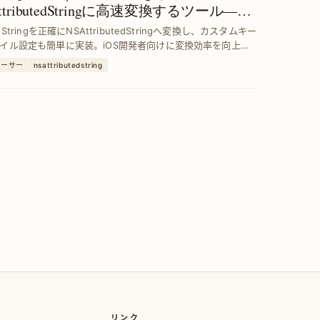
ttributedStringに高速変換するツール—ス
ル設定対応
 Stringを正確にNSAttributedStringへ変換し、カスタムキー
イル設定も簡単に実装。iOS開発者向けに変換効率を向上さ
I表現力を強化します。
パーサー
nsattributedstring
リンク