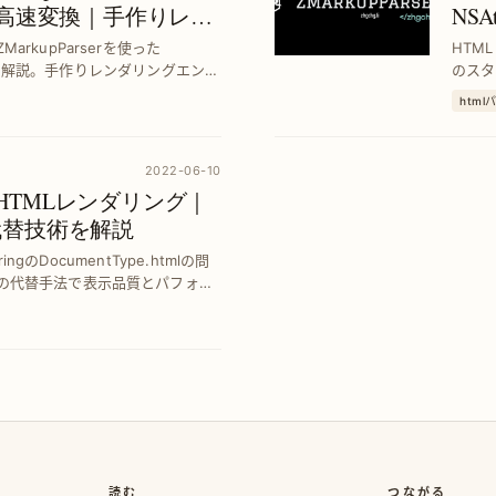
ingへの高速変換｜手作りレン
NSA
践
タイ
rkupParserを使った
HTML
換の手法を解説。手作りレンダリングエンジ
のスタ
、開発効率と表示品質を大幅に向
せ、U
html
2022-06-10
tring HTMLレンダリング｜
mlの代替技術を解説
ingのDocumentType.htmlの問
グの代替手法で表示品質とパフォー
を紹介します。
読む
つながる