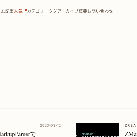
ーム
記事
人気
カテゴリー
タグ
アーカイブ
概要
お問い合わせ
2023-03-12
ZREA
upParserで
ZMa