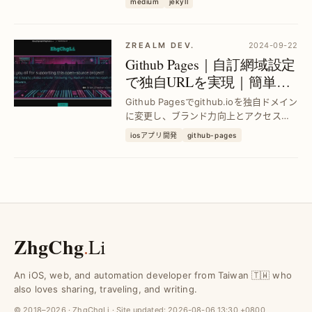
medium
jekyll
グのデータ保護と継続的な更新を実現
し、管理負担を大幅に軽減します。
ZREALM DEV.
2024-09-22
Github Pages｜自訂網域設定
で独自URLを実現｜簡単手
順ガイド
Github Pagesでgithub.ioを独自ドメイン
に変更し、ブランド力向上とアクセス増
加を実現。初心者でも迷わない設定方法
iosアプリ開発
github-pages
を丁寧に解説し、サイトの信頼性と認知
度アップをサポートします。
ZhgChg
.
Li
An iOS, web, and automation developer from Taiwan 🇹🇼 who
also loves sharing, traveling, and writing.
© 2018–2026 · ZhgChgLi · Site updated:
2026-08-06 13:30 +0800