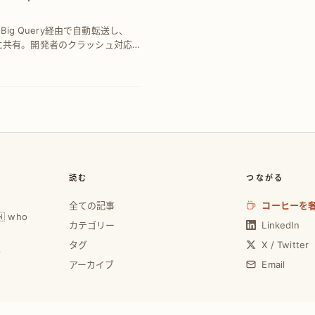
をBig Query経由で自動転送し、
ムに共有。開発者のクラッシュ対応
解決をサポートします。
読む
つながる
全ての記事
コーヒーを
🇼 who
カテゴリー
LinkedIn
タグ
X / Twitter
0
アーカイブ
Email