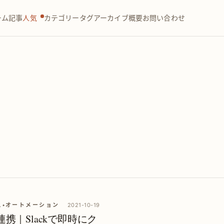
ーム
記事
人気
カテゴリー
タグ
アーカイブ
概要
お問い合わせ
セス・オートメーション
2021-10-19
uery連携｜Slackで即時にク