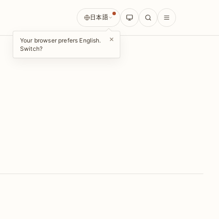
日本語
×
Your browser prefers English.
Switch?