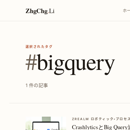
ZhgChg
.
Li
ホ
選択されたタグ
#
bigquery
1 件の記事
ZREALM ロボティック・プロ
CrashlyticsとBig Q