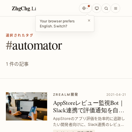
ZhgChg
.
Li
×
Your browser prefers
English. Switch?
選択されたタグ
#
automator
1 件の記事
ZREALM開発
2021-04-21
AppStoreレビュー監視Bot｜
Slack連携で評価通知を自動
化
AppStoreのアプリ評価を効率的に追跡し
たい開発者向けに、Slack連携のレビュー
通知Botで評価変動を即時把握。手動確認