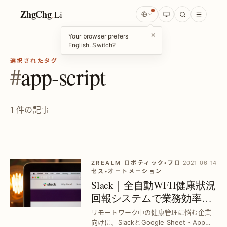
ZhgChg
.
Li
×
Your browser prefers
English. Switch?
選択されたタグ
#
app-script
1 件の記事
ZREALM ロボティック・プロ
2021-06-14
セス・オートメーション
Slack｜全自動WFH健康狀況
回報システムで業務効率化
｜Google Sheet×App Script連
リモートワーク中の健康管理に悩む企業
携
向けに、SlackとGoogle Sheet、App