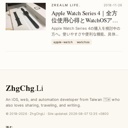
ZREALM LIFE.
2018-11-26
Apple Watch Series 4｜全方
位使用心得とWatchOSアプ
リおすすめガイド
Apple Watch Series 4の購入を検討中の
方へ。使いやすさや便利な機能、具体的
な活用方法を解説し、厳選したWatchOS
apple-watch
watchos
アプリも紹介。これで快適なスマートウ
ォッチ生活を実現できます。
ZhgChg
.
Li
An iOS, web, and automation developer from Taiwan 🇹🇼 who
also loves sharing, traveling, and writing.
© 2018–2026 · ZhgChgLi · Site updated:
2026-08-07 12:35 +0800
読む