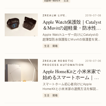
（44mm）
apple-watch
生活
に向けて、装着感とデザイン性を高める
ポイントを紹介します。
ZREALM LIFE.
2019-07-08
Apple Watch保護殼｜Catalyst
＆Muvitの超軽量・防水性能
を徹底比較
Apple Watchユーザー向けにCatalystの
超薄型防水保護殻とMuvitの保護套を実機
レビュー。耐久性や装着感の違いを明確
生活
開箱
に解説し、最適な選択をサポートしま
す。
ZREALM ROBOTIC
2019-07-06
PROCESS AUTOMATION
Apple HomeKitと小米米家で
始めるスマートホーム｜設
定と活用ガイド
スマートホーム初心者向けにApple
HomeKitと小米米家の連携方法を解説。
米家スマートカメラとスマートライトの
生活
開箱
設定手順で簡単導入、快適な生活を実現
します。