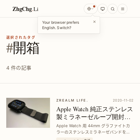
ZhgChg
.
Li
×
Your browser prefers
English. Switch?
選択されたタグ
#
開箱
4 件の記事
ZREALM LIFE.
2020-11-02
Apple Watch 純正ステンレス
製ミラネーゼループ開封レ
ビュー｜高級感あふれるグ
Apple Watch 用 44mm グラファイトカ
ラファイトカラー
ラーのステンレスミラネーゼバンドを開
封。 耐久性や質感に不満を感じている方