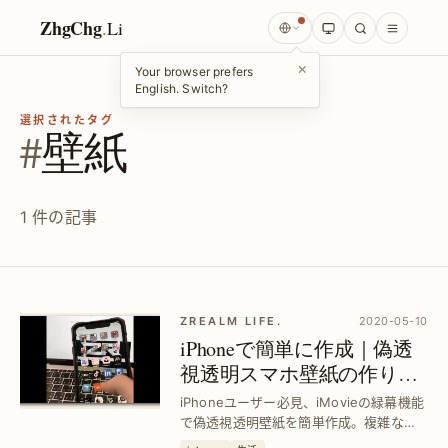
ZhgChg
.
Li
×
Your browser prefers
English. Switch?
選択されたタグ
#
壁紙
1 件の記事
ZREALM LIFE.
2020-05-10
iPhoneで簡単に作成｜偽透
視透明スマホ壁紙の作り方
—iMovie緑幕合成活用
iPhoneユーザー必見、iMovieの緑幕機能
で偽透視透明壁紙を簡単作成。複雑な編
集不要で視覚効果を実現し、スマホ画面