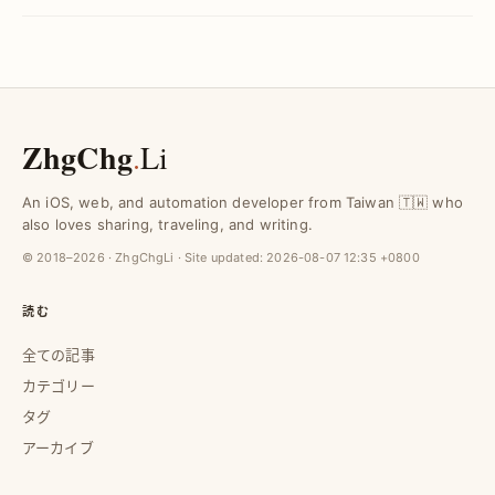
説。
ZhgChg
.
Li
An iOS, web, and automation developer from Taiwan 🇹🇼 who
also loves sharing, traveling, and writing.
© 2018–2026 · ZhgChgLi · Site updated:
2026-08-07 12:35 +0800
読む
全ての記事
カテゴリー
タグ
アーカイブ