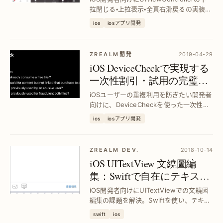
拉閉じる・上拉表示・全頁右滑戻るの実装方
法を具体的に解説。ユーザー体験を向上
ios
iosアプリ開発
させるスムーズな画面遷移を実現し、操
作性を劇的に改善します。
ZREALM開発
2019-04-29
iOS DeviceCheckで実現する
一次性割引・試用の完璧な
管理｜Swift活用法
iOSユーザーの重複利用を防ぎたい開発者
向けに、DeviceCheckを使った一次性割
引や試用の確実な制御方法を解説。Swift
ios
iosアプリ開発
実装で安全かつ効率的にユーザー体験を
向上させます。
ZREALM DEV.
2018-10-14
iOS UITextView 文繞圖編
集：Swiftで自在にテキスト
と画像を配置する方法｜効
iOS開発者向けにUITextViewでの文繞図
率的なUI設計
編集の課題を解決。Swiftを使い、テキス
トと画像の自由配置を実現し、UI設計の
swift
ios
効率を大幅に向上させる具体的手法を解