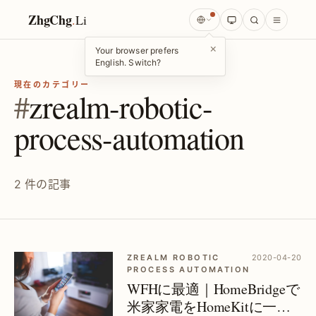
ZhgChg
.
Li
×
Your browser prefers
English. Switch?
現在のカテゴリー
#
zrealm-robotic-
process-automation
2 件の記事
ZREALM ROBOTIC
2020-04-20
PROCESS AUTOMATION
WFHに最適｜HomeBridgeで
米家家電をHomeKitに一括