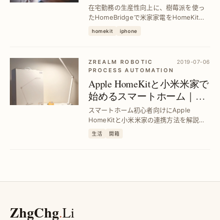
連携し快適スマートホーム
在宅勤務の生産性向上に、樹莓派を使っ
実現
たHomeBridgeで米家家電をHomeKitに
統合。スマホ一つで家電操作が可能にな
homekit
iphone
り、快適なスマートホーム環境を構築し
ます。
ZREALM ROBOTIC
2019-07-06
PROCESS AUTOMATION
Apple HomeKitと小米米家で
始めるスマートホーム｜設
定と活用ガイド
スマートホーム初心者向けにApple
HomeKitと小米米家の連携方法を解説。
米家スマートカメラとスマートライトの
生活
開箱
設定手順で簡単導入、快適な生活を実現
します。
ZhgChg
.
Li