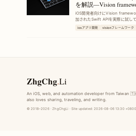
を解説—Vision fra
ビュー
iOS開発者向けにVision frame
加されたSwift APIを実際に
を紹介します。
iosアプリ開発
visionフレームワーク
ZhgChg
.
Li
An iOS, web, and automation developer from Taiwan 🇹
also loves sharing, traveling, and writing.
© 2018–2026 · ZhgChgLi · Site updated:
2026-08-06 13:30 +080