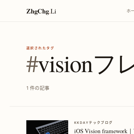
ZhgChg
.
Li
ホ
選択されたタグ
#
visio
1 件の記事
KKDAYテックブログ
iOS Vision framewo