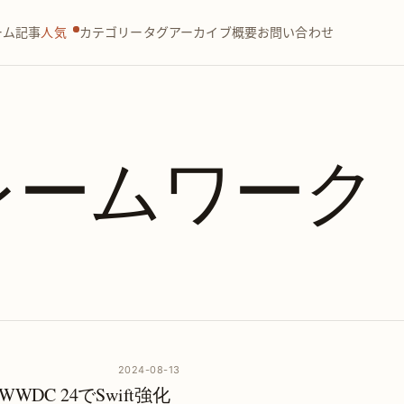
ーム
記事
人気
カテゴリー
タグ
アーカイブ
概要
お問い合わせ
nフレームワーク
2024-08-13
rk｜WWDC 24でSwift強化