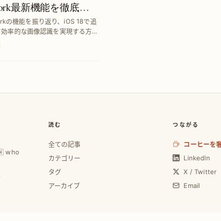
mework最新機能を徹底レ
workの機能を振り返り、iOS 18で追
試して効率的な画像認識を実現する方法
読む
つながる
全ての記事
コーヒーを
🇼 who
カテゴリー
LinkedIn
タグ
X / Twitter
0
アーカイブ
Email