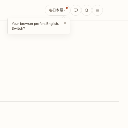
日本語
×
Your browser prefers English.
Switch?