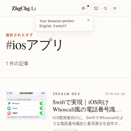
ZhgChg
.
Li
×
Your browser prefers
English. Switch?
選択されたタグ
#
iosアプリ
1 件の記事
ZREALM DEV.
2019-04-28
Swiftで実現｜iOS向け
Whoscall風の電話番号識別
と着信表示機能
iOS開発者向けに、SwiftでWhoscallのよ
うな電話番号識別と着信表示を自作する
方法を解説。電話番号の自動判別とラベ