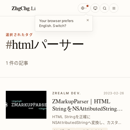
ZhgChg
.
Li
×
Your browser prefers
English. Switch?
選択されたタグ
#
htmlパーサー
1 件の記事
ZREALM DEV.
2023-02-26
ZMarkupParser｜HTML
StringをNSAttributedStringに
高速変換するツール—スタ
HTML Stringを正確に
イル設定対応
NSAttributedStringへ変換し、カスタム
キーのスタイル設定も簡単に実装。iOS開