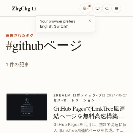
ZhgChg
.
Li
×
Your browser prefers
English. Switch?
選択されたタグ
#
githubページ
1 件の記事
ZREALM ロボティック・プロ
2024-10-27
セス・オートメーション
GitHub PagesでLinkTree風連
結ページを無料高速構築｜
完全カスタマイズ＆独自ド
GitHub Pagesを活用し、無料で高速に個
メイン対応
人用LinkTree風連結ページを作成。カス