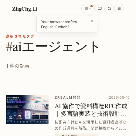
ZhgChg
.
Li
×
Your browser prefers
English. Switch?
選択されたタグ
#
aiエージェント
1 件の記事
ZREALM開発
2026-05-10
AI 協作で資料構造RFC作成
｜多言語実装と技術設計の
深掘り
技術者向けにAIを活用した資料構造RFC
の作成過程を解説。問題抽象からアルゴ
リズム選定、Ruby・Swift実装まで、AIと