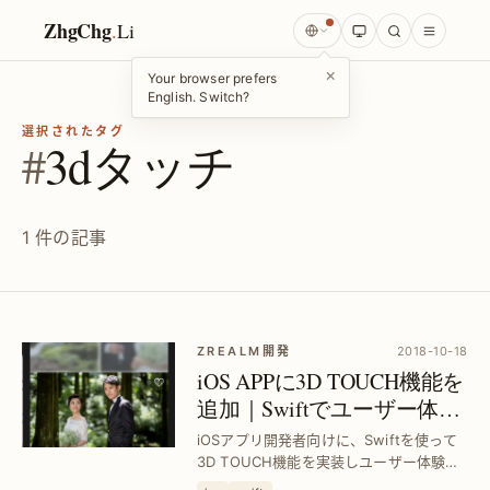
ZhgChg
.
Li
×
Your browser prefers
English. Switch?
選択されたタグ
#
3dタッチ
1 件の記事
ZREALM開発
2018-10-18
iOS APPに3D TOUCH機能を
追加｜Swiftでユーザー体験
を向上させる方法
iOSアプリ開発者向けに、Swiftを使って
3D TOUCH機能を実装しユーザー体験を
改善。操作の迅速化と直感的な操作感を