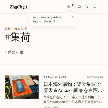
ZhgChg
.
Li
×
Your browser prefers
English. Switch?
選択されたタグ
#
集荷
1 件の記事
ZREALM LIFE.
2025-10-26
日本海外購物：樂天集運で
楽天＆Amazon商品を台湾へ
スムーズ配送｜Horie鈦杯購
台湾在住者向けに、楽天集運を利用して
入ガイド
楽天やAmazonから日本商品を安全かつ
迅速に購入・配送する方法を解説。Horie