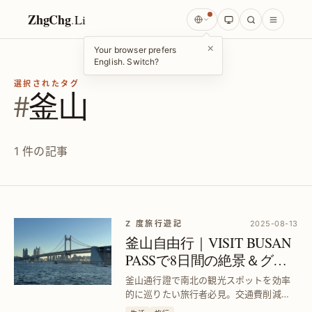
ZhgChg
.
Li
×
Your browser prefers
English. Switch?
選択されたタグ
#
釜山
1 件の記事
Z 度旅行遊記
2025-08-13
釜山自由行｜VISIT BUSAN
PASSで8日間の絶景＆グル
メ満喫ガイド
釜山通行證で南北の観光スポットを効率
的に巡りたい旅行者必見。交通費削減と
人気グルメ体験を両立し、ストレスフリ