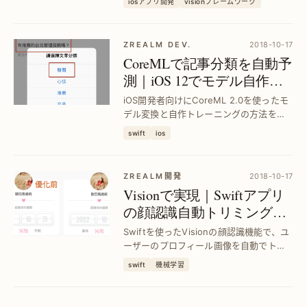
iosアプリ開発
visionフレームワーク
現する方法を紹介します。
ZREALM DEV.
2018-10-17
CoreMLで記事分類を自動予
測｜iOS 12でモデル自作＆
活用法を徹底解説
iOS開発者向けにCoreML 2.0を使ったモ
デル変換と自作トレーニングの方法を紹
介。機械学習で記事分類を自動化し、実
swift
ios
用的なアプリ開発を実現します。
ZREALM開発
2018-10-17
Visionで実現｜Swiftアプリ
の顔認識自動トリミングで
ユーザー体験向上
Swiftを使ったVisionの顔認識機能で、ユ
ーザーのプロフィール画像を自動でトリ
ミング。手間を省き、正確な顔検出でア
swift
機械学習
プリの使いやすさを大幅改善します。