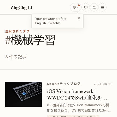
ZhgChg
.
Li
×
Your browser prefers
English. Switch?
選択されたタグ
#
機械学習
3 件の記事
KKDAYテックブログ
2024-08-13
iOS Vision framework｜
WWDC 24でSwift強化を解
説—Vision framework最新機
iOS開発者向けにVision frameworkの機
能を徹底レビュー
能を振り返り、iOS 18で追加されたSwift
APIを実際に試して効率的な画像認識を実