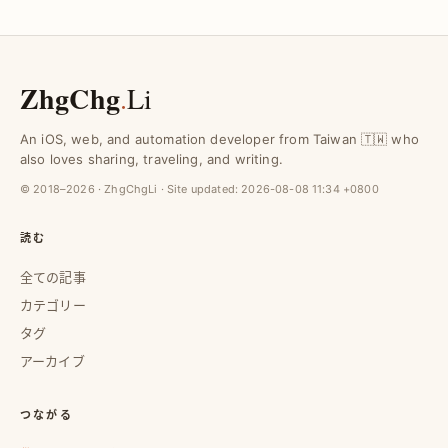
ZhgChg
.
Li
An iOS, web, and automation developer from Taiwan 🇹🇼 who
also loves sharing, traveling, and writing.
© 2018–2026 · ZhgChgLi · Site updated:
2026-08-08 11:34 +0800
読む
全ての記事
カテゴリー
タグ
アーカイブ
つながる