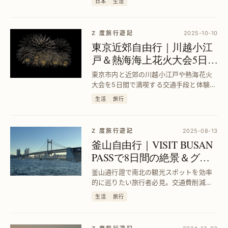
日本
生活
な6日間プランと現地情報を詳しく解説し
ます。
Z 度旅行遊記
2025-10-10
東京近郊自由行｜川越小江
戸＆熱海海上花火大会5日間
完全ガイド
東京市内と近郊の川越小江戸や熱海花火
大会を5日間で満喫する交通手段と体験方
法を詳しく解説。効率的な旅程で充実の
生活
旅行
自由旅行を実現します。
Z 度旅行遊記
2025-08-13
釜山自由行｜VISIT BUSAN
PASSで8日間の絶景＆グル
メ満喫ガイド
釜山通行證で南北の観光スポットを効率
的に巡りたい旅行者必見。交通費削減と
人気グルメ体験を両立し、ストレスフリ
生活
旅行
ーな旅を実現します。