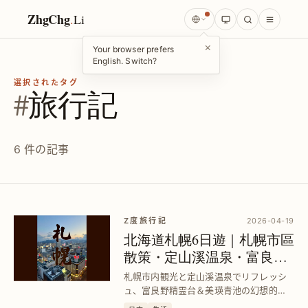
ZhgChg
.
Li
×
Your browser prefers
English. Switch?
選択されたタグ
#
旅行記
6 件の記事
Z度旅行記
2026-04-19
北海道札幌6日遊｜札幌市區
散策・定山溪温泉・富良野
＆美瑛点灯ツアー完全ガイ
札幌市内観光と定山溪温泉でリフレッシ
ド
ュ、富良野精霊台＆美瑛青池の幻想的な
点灯を満喫したい旅行者向けに、効率的