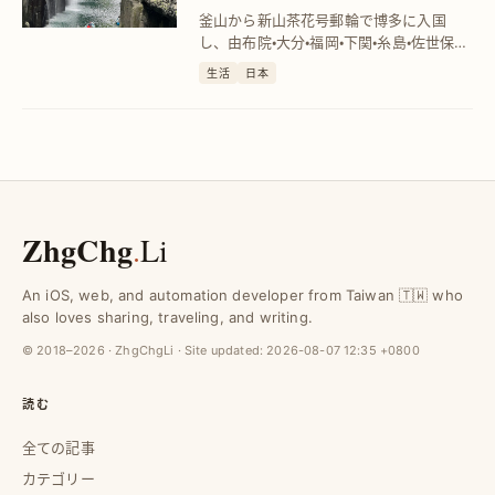
分・福岡を満喫
釜山から新山茶花号郵輪で博多に入国
し、由布院・大分・福岡・下関・糸島・佐世保を
巡る11日間の九州旅行プランを詳解。効
生活
日本
率的なルートと観光スポットを紹介し、
初めての郵輪利用者も安心の内容です。
ZhgChg
.
Li
An iOS, web, and automation developer from Taiwan 🇹🇼 who
also loves sharing, traveling, and writing.
© 2018–2026 · ZhgChgLi · Site updated:
2026-08-07 12:35 +0800
読む
全ての記事
カテゴリー