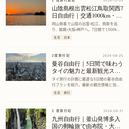
Z 度旅行遊記
2024-12-03
山陰島根出雲松江鳥取関西7
日自由行｜交通1000km・歩
数10万歩の旅程ガイド
岡山発着で山陰の出雲・松江、鳥取を巡
り、姫路・大阪・神戸へ。7日間で1,000km
移動、10万歩歩く自由旅行プランを詳
生活
日本
解。効率的な交通ルートと観光スポット
を網羅し、充実した旅を実現します。
Z度旅行記
2024-08-25
曼谷自由行｜5日間で味わう
タイの魅力と最新観光スポ
ット
タイ旅行の計画に最適な5日間の曼谷自由
行プランを紹介。最新の観光情報と効率
的な移動方法で、初めての方も安心して
生活
旅行
楽しめる旅を実現します。
Z 度旅行記
2024-06-21
九州自由行｜釜山発博多入
国の郵輪旅で由布院・大