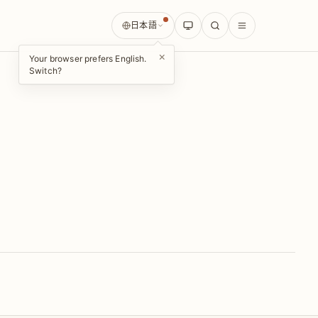
日本語
×
Your browser prefers English.
Switch?