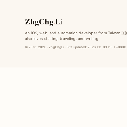
ZhgChg
.
Li
An iOS, web, and automation developer from Taiwan 🇹
also loves sharing, traveling, and writing.
© 2018–2026 · ZhgChgLi · Site updated:
2026-08-09 11:51 +0800