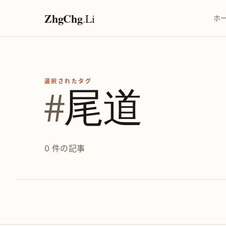
ZhgChg
.
Li
ホ
選択されたタグ
#
尾道
0 件の記事