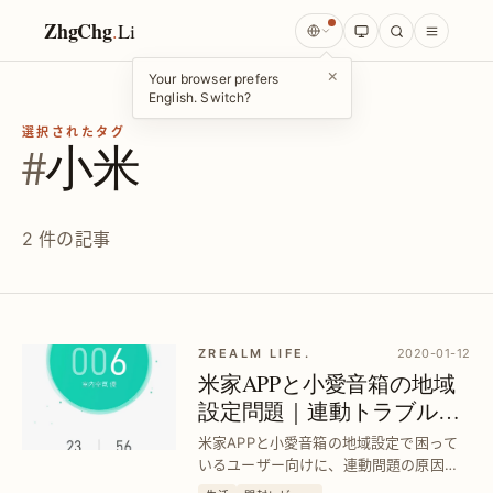
ZhgChg
.
Li
×
Your browser prefers
English. Switch?
選択されたタグ
#
小米
2 件の記事
ZREALM LIFE.
2020-01-12
米家APPと小愛音箱の地域
設定問題｜連動トラブルを
迅速解決する方法
米家APPと小愛音箱の地域設定で困って
いるユーザー向けに、連動問題の原因特
定と対策を具体的に解説。設定ミスによ