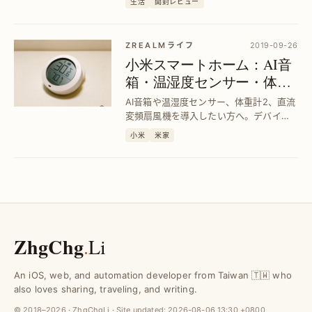
生活
開封レビュー
る接続不良を防ぎ、スムーズなデバイス
連携を実現します。
ZREALMライフ
2019-09-26
小米スマートホーム：AI音
箱・温湿度センサー・体重
計2・DC扇風機の活用法｜
AI音箱や温湿度センサー、体重計2、直流
快適生活の実現
変頻扇風機を導入したい方へ。デバイス
連携で生活の快適さを向上し、効率的な
小米
米家
スマートホーム環境を構築する方法を解
説します。
ZhgChg
.
Li
An iOS, web, and automation developer from Taiwan 🇹🇼 who
also loves sharing, traveling, and writing.
© 2018–2026 · ZhgChgLi · Site updated:
2026-08-06 13:30 +0800