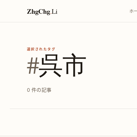
ZhgChg
.
Li
ホ
選択されたタグ
#
呉市
0 件の記事