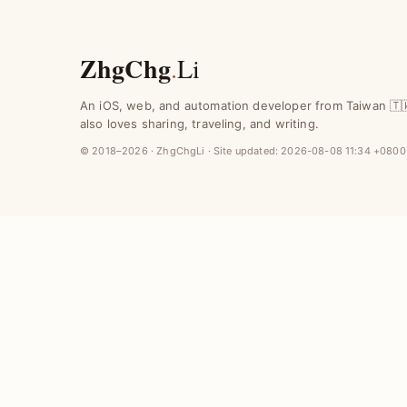
ZhgChg
.
Li
An iOS, web, and automation developer from Taiwan 🇹
also loves sharing, traveling, and writing.
© 2018–2026 · ZhgChgLi · Site updated:
2026-08-08 11:34 +0800