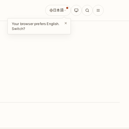
日本語
×
Your browser prefers English.
Switch?