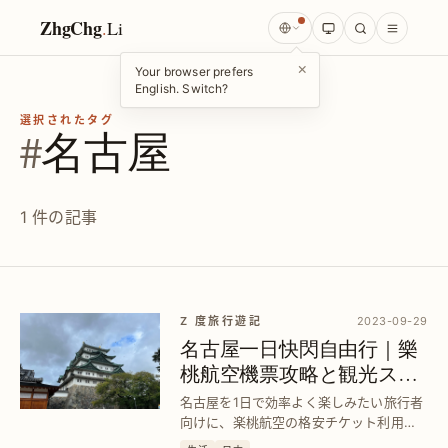
ZhgChg
.
Li
×
Your browser prefers
English. Switch?
選択されたタグ
#
名古屋
1 件の記事
Z 度旅行遊記
2023-09-29
名古屋一日快閃自由行｜樂
桃航空機票攻略と観光スポ
ット紹介
名古屋を1日で効率よく楽しみたい旅行者
向けに、楽桃航空の格安チケット利用法
と人気観光地を厳選して紹介。短時間で