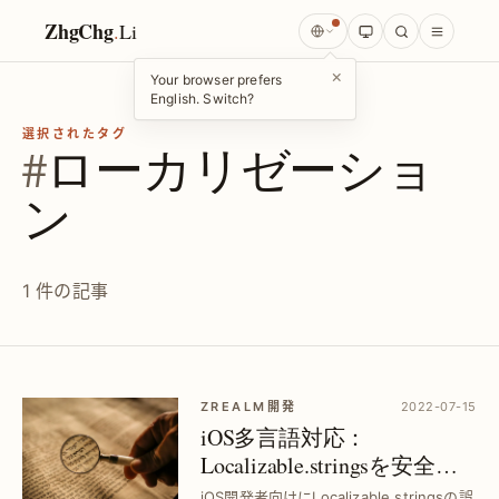
ZhgChg
.
Li
×
Your browser prefers
English. Switch?
選択されたタグ
#
ローカリゼーショ
ン
1 件の記事
ZREALM開発
2022-07-15
iOS多言語対応：
Localizable.stringsを安全に
管理する最適策｜文字列破
iOS開発者向けにLocalizable.stringsの誤