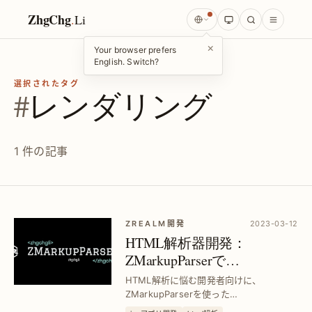
ZhgChg
.
Li
×
Your browser prefers
English. Switch?
選択されたタグ
#
レンダリング
1 件の記事
ZREALM開発
2023-03-12
HTML解析器開発：
ZMarkupParserで
NSAttributedStringへの高速
HTML解析に悩む開発者向けに、
変換｜手作りレンダリング
ZMarkupParserを使った
NSAttributedString変換の手法を解説。