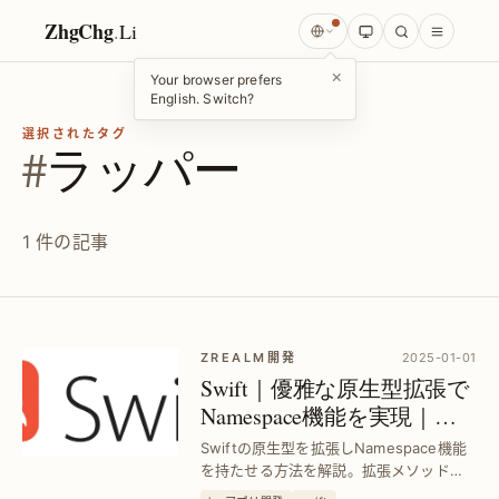
ZhgChg
.
Li
×
Your browser prefers
English. Switch?
選択されたタグ
#
ラッパー
1 件の記事
ZREALM開発
2025-01-01
Swift｜優雅な原生型拡張で
Namespace機能を実現｜効
率的なコード管理術
Swiftの原生型を拡張しNamespace機能
を持たせる方法を解説。拡張メソッドを
自作で整理し、コードの可読性と保守性