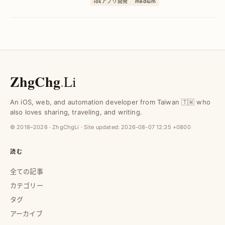
iosアプリ開発
medium
します。
ZhgChg
.
Li
An iOS, web, and automation developer from Taiwan 🇹🇼 who
also loves sharing, traveling, and writing.
© 2018–2026 · ZhgChgLi · Site updated:
2026-08-07 12:35 +0800
読む
全ての記事
カテゴリー
タグ
アーカイブ